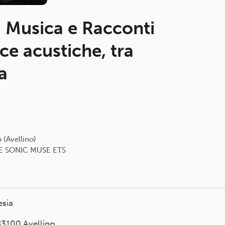
Musica e Racconti
ce acustiche, tra
a
 (Avellino)
 SONIC MUSE ETS
esia
 83100 Avellino