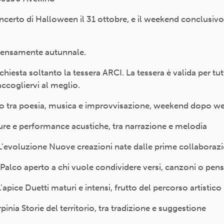
oncerto di Halloween il 31 ottobre, e il weekend conclusiv
tensamente autunnale.
chiesta soltanto la tessera ARCI. La tessera è valida per tutto
accogliervi al meglio.
gio tra poesia, musica e improvvisazione, weekend dopo w
ure e performance acustiche, tra narrazione e melodia
L’evoluzione Nuove creazioni nate dalle prime collaborazi
Palco aperto a chi vuole condividere versi, canzoni o pensi
apice Duetti maturi e intensi, frutto del percorso artistico
nia Storie del territorio, tra tradizione e suggestione