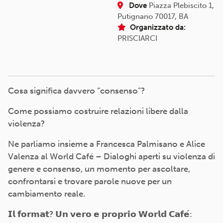
Dove
Piazza Plebiscito 1,
Putignano 70017, BA
Organizzato da:
PRISCIARCI
Cosa significa davvero “consenso”?
Come possiamo costruire relazioni libere dalla
violenza?
Ne parliamo insieme a Francesca Palmisano e Alice
Valenza al World Café – Dialoghi aperti su violenza di
genere e consenso, un momento per ascoltare,
confrontarsi e trovare parole nuove per un
cambiamento reale.
𝗜𝗹 𝗳𝗼𝗿𝗺𝗮𝘁? 𝗨𝗻 𝘃𝗲𝗿𝗼 𝗲 𝗽𝗿𝗼𝗽𝗿𝗶𝗼 𝗪𝗼𝗿𝗹𝗱 𝗖𝗮𝗳𝗲́: