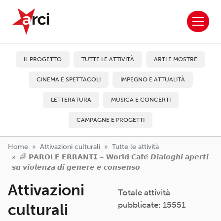
ARCI APS
Salta al contenuto principale
IL PROGETTO
TUTTE LE ATTIVITÀ
ARTI E MOSTRE
CINEMA E SPETTACOLI
IMPEGNO E ATTUALITÀ
LETTERATURA
MUSICA E CONCERTI
CAMPAGNE E PROGETTI
Home
Attivazioni culturali
Tutte le attività
🌈 𝗣𝗔𝗥𝗢𝗟𝗘 𝗘𝗥𝗥𝗔𝗡𝗧𝗜 – 𝗪𝗼𝗿𝗹𝗱 𝗖𝗮𝗳𝗲́ 𝘿𝙞𝙖𝙡𝙤𝙜𝙝𝙞 𝙖𝙥𝙚𝙧𝙩𝙞
𝙨𝙪 𝙫𝙞𝙤𝙡𝙚𝙣𝙯𝙖 𝙙𝙞 𝙜𝙚𝙣𝙚𝙧𝙚 𝙚 𝙘𝙤𝙣𝙨𝙚𝙣𝙨𝙤
Attivazioni
Totale attività
pubblicate: 15551
culturali