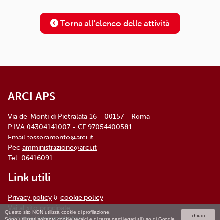
Torna all'elenco delle attività
ARCI APS
Via dei Monti di Pietralata 16 - 00157 - Roma
P.IVA 04304141007 - CF 97054400581
Email
tesseramento@arci.it
Pec
amministrazione@arci.it
Tel.
06416091
Link utili
Privacy policy
&
cookie policy
Vai al sito principale
Questo sito NON utilizza cookie di profilazione.
chiudi
Accesso Amministratore
Sono utilizzati soltanto cookie tecnici e di terze parti legati all'uso di Google