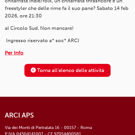
chitarrista indie/folk, un chitarrista thrashcore e un
freestyler che delle rime fa il suo pane? Sabato 14 feb
2026, ore 21:30
al Circolo Sud. Non mancare!
Ingresso riservato a* soc* ARCI
Per Info
Torna all'elenco delle attività
ARCI APS
Via dei Monti di Pietralata 16 - 00157 - Roma
P.IVA 04304141007 - CF 97054400581