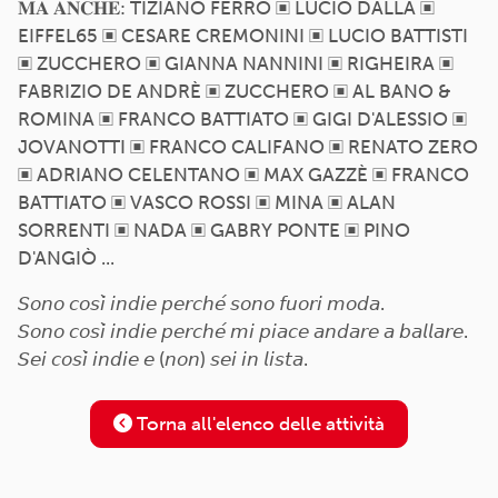
𝐌𝐀 𝐀𝐍𝐂𝐇𝐄: TIZIANO FERRO ▣ LUCIO DALLA ▣
EIFFEL65 ▣ CESARE CREMONINI ▣ LUCIO BATTISTI
▣ ZUCCHERO ▣ GIANNA NANNINI ▣ RIGHEIRA ▣
FABRIZIO DE ANDRÈ ▣ ZUCCHERO ▣ AL BANO &
ROMINA ▣ FRANCO BATTIATO ▣ GIGI D'ALESSIO ▣
JOVANOTTI ▣ FRANCO CALIFANO ▣ RENATO ZERO
▣ ADRIANO CELENTANO ▣ MAX GAZZÈ ▣ FRANCO
BATTIATO ▣ VASCO ROSSI ▣ MINA ▣ ALAN
SORRENTI ▣ NADA ▣ GABRY PONTE ▣ PINO
D'ANGIÒ ...
𝘚𝘰𝘯𝘰 𝘤𝘰𝘴𝘪̀ 𝘪𝘯𝘥𝘪𝘦 𝘱𝘦𝘳𝘤𝘩𝘦́ 𝘴𝘰𝘯𝘰 𝘧𝘶𝘰𝘳𝘪 𝘮𝘰𝘥𝘢.
𝘚𝘰𝘯𝘰 𝘤𝘰𝘴𝘪̀ 𝘪𝘯𝘥𝘪𝘦 𝘱𝘦𝘳𝘤𝘩𝘦́ 𝘮𝘪 𝘱𝘪𝘢𝘤𝘦 𝘢𝘯𝘥𝘢𝘳𝘦 𝘢 𝘣𝘢𝘭𝘭𝘢𝘳𝘦.
𝘚𝘦𝘪 𝘤𝘰𝘴𝘪̀ 𝘪𝘯𝘥𝘪𝘦 𝘦 (𝘯𝘰𝘯) 𝘴𝘦𝘪 𝘪𝘯 𝘭𝘪𝘴𝘵𝘢.
Torna all'elenco delle attività