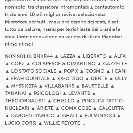
non solo, tra classiconi intramontabili, cantautorato
triste anni '10 e il miglior revival selezionato!
Microfoni per tutti, maxi proiezione dei testi, djset
tutto da ballare, menù per le richieste dei brani e la
sfavillante conduzione da varietà di Disco Pianobar:
ritmo ritmo!
𝐍𝐎𝐍 𝐒𝐎𝐋𝐎: BNKR44 ▲ LAZZA ▲ LIBERATO ▲ ALFA
▲ COEZ ▲ COLAPESCE & DIMARTINO ▲ GAZZELLE
▲ LO STATO SOCIALE ▲ POP X ▲ COSMO ▲ I CANI
▲ FRAH QUINTALE ▲ EX-OTAGO ▲ DENTE ▲ OLLY
▲ MYSS KETA ▲ VILLABANKS ▲ BAUSTELLE ▲
TANANAI ▲ PSICOLOGI ▲ LEVANTE ▲
THEGIORNALISTI ▲ CHIELLO ▲ PINGUINI TATTICI
NUCLEARI ▲ ARIETE ▲ COMA COSE ▲ CALCUTTA
▲ DARGEN D'AMICO ▲ GHALI ▲ FULMINACCI ▲
LUCIO CORSI ▲ WILLIE PEYOTE ...