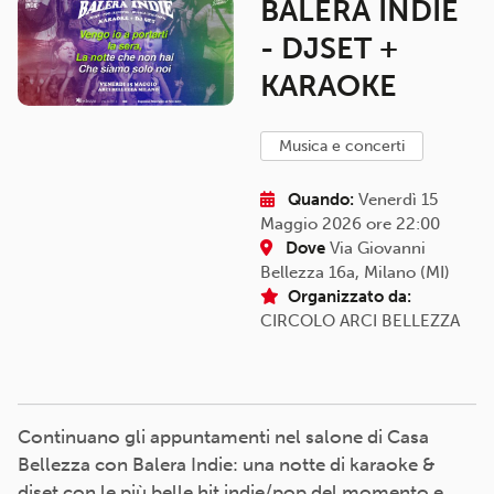
BALERA INDIE
- DJSET +
KARAOKE
musica e concerti
Quando:
Venerdì 15
Maggio 2026 ore 22:00
Dove
Via Giovanni
Bellezza 16a, Milano (MI)
Organizzato da:
CIRCOLO ARCI BELLEZZA
Continuano gli appuntamenti nel salone di Casa
Bellezza con Balera Indie: una notte di karaoke &
djset con le più belle hit indie/pop del momento e