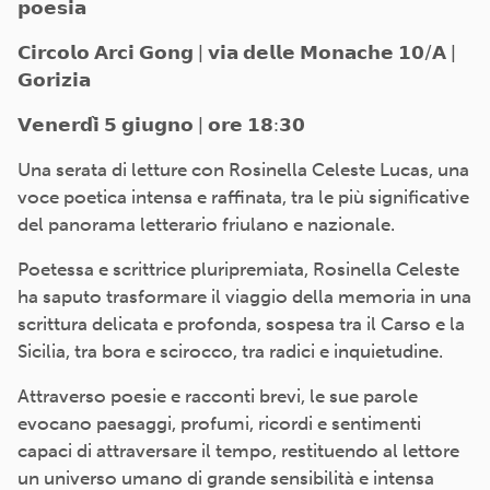
𝗽𝗼𝗲𝘀𝗶𝗮
𝗖𝗶𝗿𝗰𝗼𝗹𝗼 𝗔𝗿𝗰𝗶 𝗚𝗼𝗻𝗴 | 𝘃𝗶𝗮 𝗱𝗲𝗹𝗹𝗲 𝗠𝗼𝗻𝗮𝗰𝗵𝗲 𝟭𝟬/𝗔 |
𝗚𝗼𝗿𝗶𝘇𝗶𝗮
𝗩𝗲𝗻𝗲𝗿𝗱𝗶̀ 𝟱 𝗴𝗶𝘂𝗴𝗻𝗼 | 𝗼𝗿𝗲 𝟭𝟴:𝟯𝟬
Una serata di letture con Rosinella Celeste Lucas, una
voce poetica intensa e raffinata, tra le più significative
del panorama letterario friulano e nazionale.
Poetessa e scrittrice pluripremiata, Rosinella Celeste
ha saputo trasformare il viaggio della memoria in una
scrittura delicata e profonda, sospesa tra il Carso e la
Sicilia, tra bora e scirocco, tra radici e inquietudine.
Attraverso poesie e racconti brevi, le sue parole
evocano paesaggi, profumi, ricordi e sentimenti
capaci di attraversare il tempo, restituendo al lettore
un universo umano di grande sensibilità e intensa