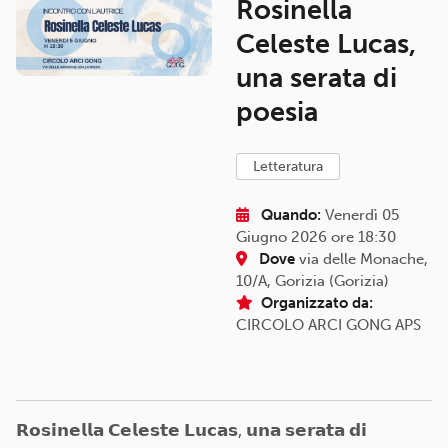
Rosinella
Celeste Lucas,
una serata di
poesia
letteratura
Quando:
Venerdì 05
Giugno 2026 ore 18:30
Dove
via delle Monache,
10/A, Gorizia (Gorizia)
Organizzato da:
CIRCOLO ARCI GONG APS
𝗥𝗼𝘀𝗶𝗻𝗲𝗹𝗹𝗮 𝗖𝗲𝗹𝗲𝘀𝘁𝗲 𝗟𝘂𝗰𝗮𝘀, 𝘂𝗻𝗮 𝘀𝗲𝗿𝗮𝘁𝗮 𝗱𝗶