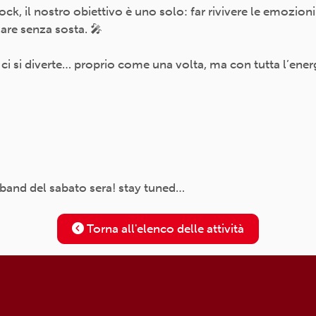
ck, il nostro obiettivo è uno solo: far rivivere le emozioni 
lare senza sosta. 🎤
e ci si diverte… proprio come una volta, ma con tutta l’energ
 band del sabato sera! stay tuned…
Torna all'elenco delle attività