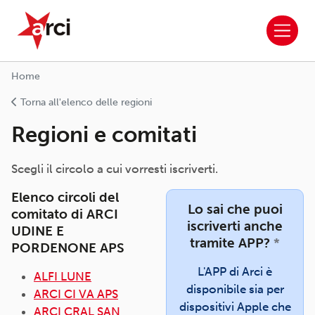
ARCI APS
Salta al contenuto principale
Home
Torna all'elenco delle regioni
Regioni e comitati
Scegli il circolo a cui vorresti iscriverti.
Elenco circoli del
Lo sai che puoi
comitato di ARCI
iscriverti anche
UDINE E
tramite APP?
*
PORDENONE APS
L'APP di Arci è
ALFI LUNE
disponibile sia per
ARCI CI VA APS
dispositivi Apple che
ARCI CRAL SAN