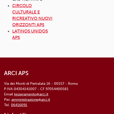
CIRCOLO
CULTURALE E
RICREATIVO NUOVI
ORIZZONTI APS
LATINOS UNIDOS
APS
ARCI APS
Via dei Monti di Pietralata 16 - 00157 - Roma
P.IVA 04304141007 - CF 97054400581
Email
tesseramento@arci.it
Pec
amministrazione@arci.it
Tel.
06416091