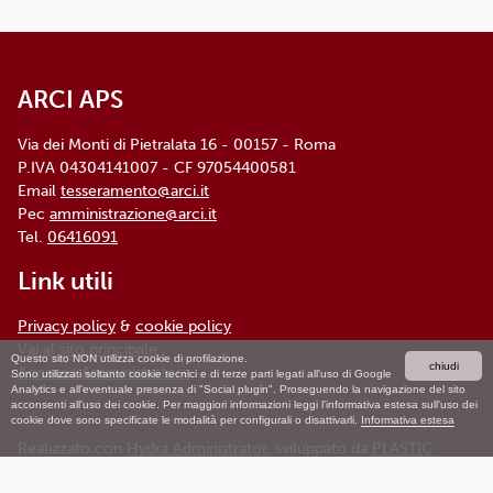
ARCI APS
Via dei Monti di Pietralata 16 - 00157 - Roma
P.IVA 04304141007 - CF 97054400581
Email
tesseramento@arci.it
Pec
amministrazione@arci.it
Tel.
06416091
Link utili
Privacy policy
&
cookie policy
Vai al sito principale
Questo sito NON utilizza cookie di profilazione.
chiudi
Accesso Amministratore
Sono utilizzati soltanto cookie tecnici e di terze parti legati all'uso di Google
Analytics e all'eventuale presenza di "Social plugin". Proseguendo la navigazione del sito
acconsenti all'uso dei cookie. Per maggiori informazioni leggi l'informativa estesa sull'uso dei
cookie dove sono specificate le modalità per configurali o disattivarli.
Informativa estesa
Realizzato con
Hydra Administrator
, sviluppato da
PLASTIC
JUMPER