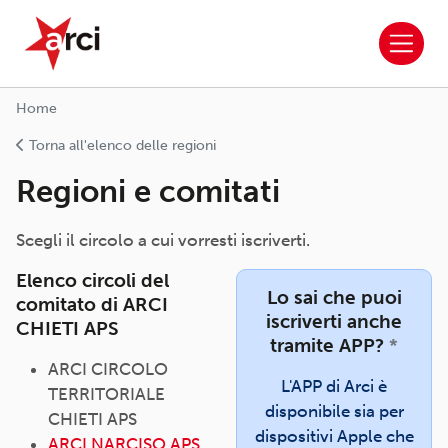
ARCI APS
Salta al contenuto principale
Home
Torna all'elenco delle regioni
Regioni e comitati
Scegli il circolo a cui vorresti iscriverti.
Elenco circoli del
Lo sai che puoi
comitato di ARCI
iscriverti anche
CHIETI APS
tramite APP?
*
ARCI CIRCOLO
L'APP di Arci è
TERRITORIALE
disponibile sia per
CHIETI APS
dispositivi Apple che
ARCI NARCISO APS