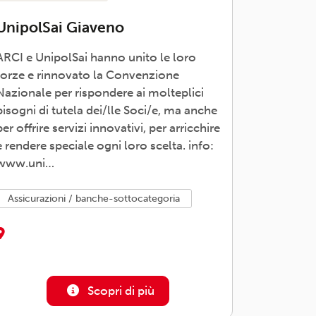
UnipolSai Giaveno
ARCI e UnipolSai hanno unito le loro
forze e rinnovato la Convenzione
Nazionale per rispondere ai molteplici
bisogni di tutela dei/lle Soci/e, ma anche
per offrire servizi innovativi, per arricchire
e rendere speciale ogni loro scelta. info:
www.uni…
assicurazioni / banche-sottocategoria
Scopri di più