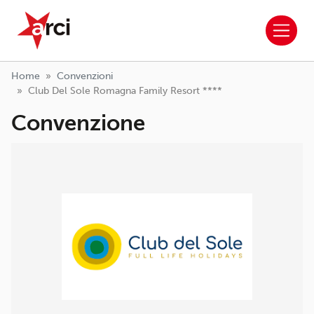
ARCI APS
Salta al contenuto principale
Home
Convenzioni
Club Del Sole Romagna Family Resort ****
Convenzione