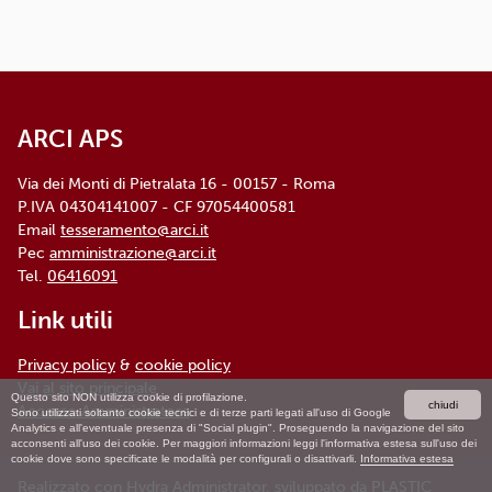
ARCI APS
Via dei Monti di Pietralata 16 - 00157 - Roma
P.IVA 04304141007 - CF 97054400581
Email
tesseramento@arci.it
Pec
amministrazione@arci.it
Tel.
06416091
Link utili
Privacy policy
&
cookie policy
Vai al sito principale
Questo sito NON utilizza cookie di profilazione.
chiudi
Accesso Amministratore
Sono utilizzati soltanto cookie tecnici e di terze parti legati all'uso di Google
Analytics e all'eventuale presenza di "Social plugin". Proseguendo la navigazione del sito
acconsenti all'uso dei cookie. Per maggiori informazioni leggi l'informativa estesa sull'uso dei
cookie dove sono specificate le modalità per configurali o disattivarli.
Informativa estesa
Realizzato con
Hydra Administrator
, sviluppato da
PLASTIC