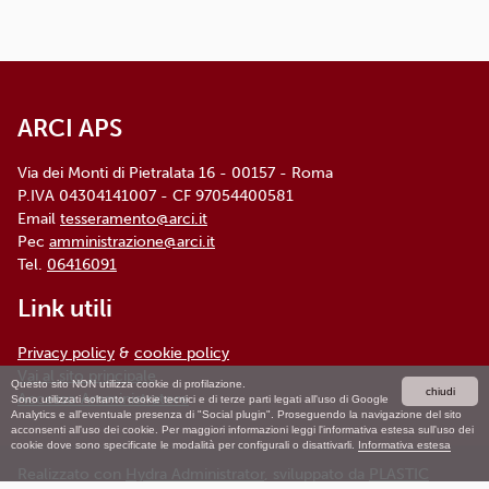
ARCI APS
Via dei Monti di Pietralata 16 - 00157 - Roma
P.IVA 04304141007 - CF 97054400581
Email
tesseramento@arci.it
Pec
amministrazione@arci.it
Tel.
06416091
Link utili
Privacy policy
&
cookie policy
Vai al sito principale
Questo sito NON utilizza cookie di profilazione.
chiudi
Accesso Amministratore
Sono utilizzati soltanto cookie tecnici e di terze parti legati all'uso di Google
Analytics e all'eventuale presenza di "Social plugin". Proseguendo la navigazione del sito
acconsenti all'uso dei cookie. Per maggiori informazioni leggi l'informativa estesa sull'uso dei
cookie dove sono specificate le modalità per configurali o disattivarli.
Informativa estesa
Realizzato con
Hydra Administrator
, sviluppato da
PLASTIC