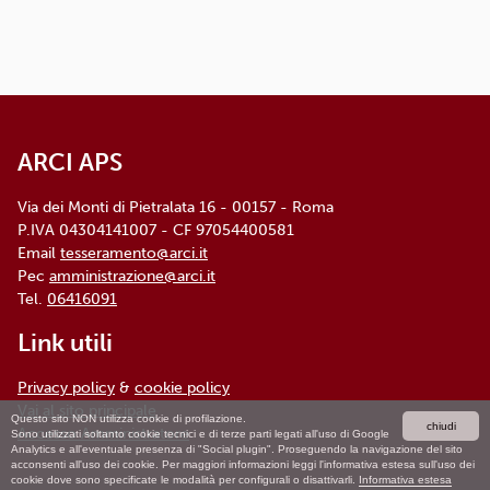
ARCI APS
Via dei Monti di Pietralata 16 - 00157 - Roma
P.IVA 04304141007 - CF 97054400581
Email
tesseramento@arci.it
Pec
amministrazione@arci.it
Tel.
06416091
Link utili
Privacy policy
&
cookie policy
Vai al sito principale
Questo sito NON utilizza cookie di profilazione.
chiudi
Accesso Amministratore
Sono utilizzati soltanto cookie tecnici e di terze parti legati all'uso di Google
Analytics e all'eventuale presenza di "Social plugin". Proseguendo la navigazione del sito
acconsenti all'uso dei cookie. Per maggiori informazioni leggi l'informativa estesa sull'uso dei
cookie dove sono specificate le modalità per configurali o disattivarli.
Informativa estesa