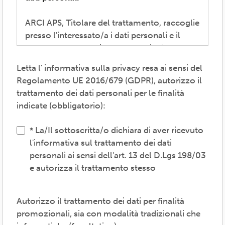
ARCI APS, Titolare del trattamento, raccoglie
presso l'interessato/a i dati personali e il
consenso necessari per consentire la
partecipazione alla vita associativa,
Letta l' informativa sulla privacy resa ai sensi del
perseguire i valori propri del movimento
Regolamento UE 2016/679 (GDPR), autorizzo il
ARCI e affermati negli atti associativi
trattamento dei dati personali per le finalità
fondamentali -anche mediante attività,
indicate (obbligatorio):
convenzioni e servizi-, provvedere agli
adempimenti previsti dalle normative
La/Il sottoscritta/o dichiara di aver ricevuto
vigenti, inviare comunicazioni promozionali.
l'informativa sul trattamento dei dati
personali ai sensi dell'art. 13 del D.Lgs 198/03
Il trattamento verrà effettuato: con modalità
e autorizza il trattamento stesso
cartacea e/o informatica; in modo lecito,
corretto, trasparente; avvalendosi di soggetti
interni e/o comunicando i dati a soggetti
Autorizzo il trattamento dei dati per finalità
esterni (amministrazioni/autorità; fornitori di
promozionali, sia con modalità tradizionali che
specifici servizi di supporto -es. consulenza