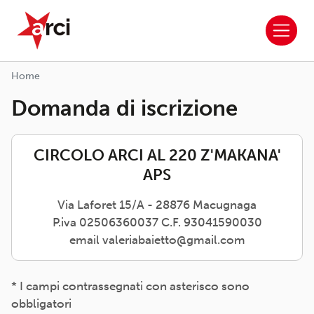
ARCI APS
Salta al contenuto principale
Home
Domanda di iscrizione
CIRCOLO ARCI AL 220 Z'MAKANA'
APS
Via Laforet 15/A - 28876 Macugnaga
P.iva 02506360037 C.F. 93041590030
email valeriabaietto@gmail.com
* I campi contrassegnati con asterisco sono
obbligatori