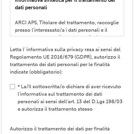
Informativa sintetica per il trattamento dei
dati personali
ARCI APS, Titolare del trattamento, raccoglie
presso l'interessato/a i dati personali e il
consenso necessari per consentire la
partecipazione alla vita associativa,
Letta l' informativa sulla privacy resa ai sensi del
perseguire i valori propri del movimento
Regolamento UE 2016/679 (GDPR), autorizzo il
ARCI e affermati negli atti associativi
trattamento dei dati personali per le finalità
fondamentali -anche mediante attività,
indicate (obbligatorio):
convenzioni e servizi-, provvedere agli
adempimenti previsti dalle normative
La/Il sottoscritta/o dichiara di aver ricevuto
vigenti, inviare comunicazioni promozionali.
l'informativa sul trattamento dei dati
personali ai sensi dell'art. 13 del D.Lgs 198/03
Il trattamento verrà effettuato: con modalità
e autorizza il trattamento stesso
cartacea e/o informatica; in modo lecito,
corretto, trasparente; avvalendosi di soggetti
interni e/o comunicando i dati a soggetti
Autorizzo il trattamento dei dati per finalità