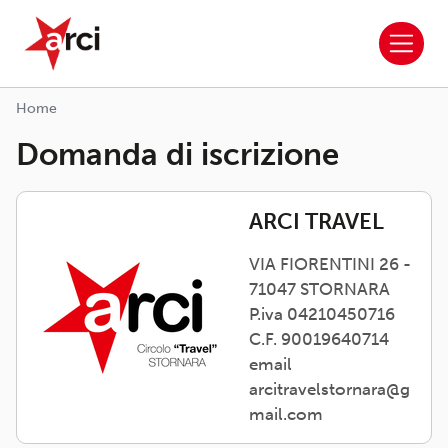
ARCI APS
Salta al contenuto principale
Home
Domanda di iscrizione
ARCI TRAVEL
VIA FIORENTINI 26 -
71047 STORNARA
P.iva 04210450716
C.F. 90019640714
email
arcitravelstornara@g
mail.com