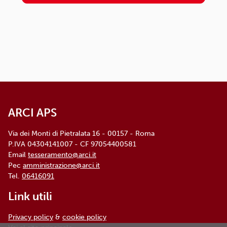
circolo/associazione di adesione o
rivolgendosi al Titolare: l'informativa
dettagliata e aggiornata è
disponibile qui
ARCI APS, Via dei Monti di Pietralata, n. 16 -
00157 ROMA - info@arci.it
ARCI APS
Via dei Monti di Pietralata 16 - 00157 - Roma
P.IVA 04304141007 - CF 97054400581
Email
tesseramento@arci.it
Pec
amministrazione@arci.it
Tel.
06416091
Link utili
Privacy policy
&
cookie policy