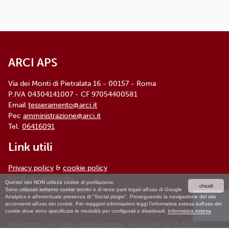
ARCI APS, Via dei Monti di Pietralata, n. 16 -
00157 ROMA - info@arci.it
ARCI APS
Via dei Monti di Pietralata 16 - 00157 - Roma
P.IVA 04304141007 - CF 97054400581
Email
tesseramento@arci.it
Pec
amministrazione@arci.it
Tel.
06416091
Link utili
Privacy policy
&
cookie policy
Vai al sito principale
Questo sito NON utilizza cookie di profilazione.
chiudi
Accesso Amministratore
Sono utilizzati soltanto cookie tecnici e di terze parti legati all'uso di Google
Analytics e all'eventuale presenza di "Social plugin". Proseguendo la navigazione del sito
acconsenti all'uso dei cookie. Per maggiori informazioni leggi l'informativa estesa sull'uso dei
cookie dove sono specificate le modalità per configurali o disattivarli.
Informativa estesa
Realizzato con
Hydra Administrator
, sviluppato da
PLASTIC