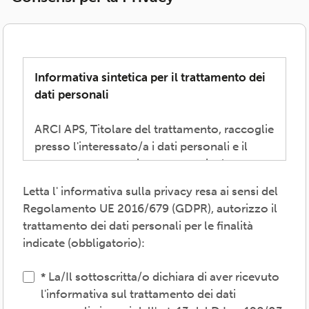
Informativa sintetica per il trattamento dei
dati personali
ARCI APS, Titolare del trattamento, raccoglie
presso l'interessato/a i dati personali e il
consenso necessari per consentire la
partecipazione alla vita associativa,
Letta l' informativa sulla privacy resa ai sensi del
perseguire i valori propri del movimento
Regolamento UE 2016/679 (GDPR), autorizzo il
ARCI e affermati negli atti associativi
trattamento dei dati personali per le finalità
fondamentali -anche mediante attività,
indicate (obbligatorio):
convenzioni e servizi-, provvedere agli
adempimenti previsti dalle normative
La/Il sottoscritta/o dichiara di aver ricevuto
vigenti, inviare comunicazioni promozionali.
l'informativa sul trattamento dei dati