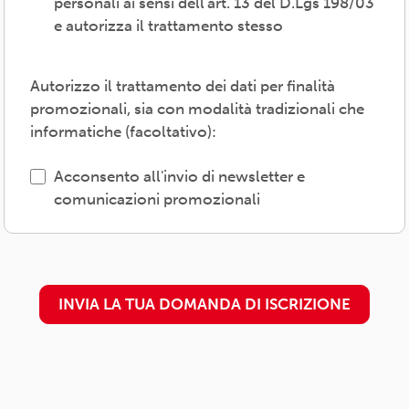
personali ai sensi dell'art. 13 del D.Lgs 198/03
Il trattamento verrà effettuato: con modalità
e autorizza il trattamento stesso
cartacea e/o informatica; in modo lecito,
corretto, trasparente; avvalendosi di soggetti
interni e/o comunicando i dati a soggetti
Autorizzo il trattamento dei dati per finalità
esterni (amministrazioni/autorità; fornitori di
promozionali, sia con modalità tradizionali che
specifici servizi di supporto -es. consulenza
informatiche (facoltativo):
e gestione, tecnologici, logistici-; soggetti
promossi, partecipati o convenzionati).
Acconsento all'invio di newsletter e
comunicazioni promozionali
L'interessato/a può esercitare i propri diritti
previsti dal Regolamento (UE) 679/2016 (es.
accesso ai propri dati; rettifica, cancellazione
o limitazione degli stessi, opposizione al
INVIA LA TUA DOMANDA DI ISCRIZIONE
trattamento) presso il proprio
circolo/associazione di adesione o
rivolgendosi al Titolare: l'informativa
dettagliata e aggiornata è
disponibile qui