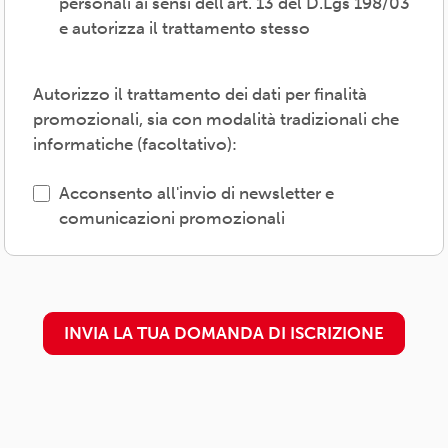
personali ai sensi dell'art. 13 del D.Lgs 198/03
Il trattamento verrà effettuato: con modalità
e autorizza il trattamento stesso
cartacea e/o informatica; in modo lecito,
corretto, trasparente; avvalendosi di soggetti
interni e/o comunicando i dati a soggetti
Autorizzo il trattamento dei dati per finalità
esterni (amministrazioni/autorità; fornitori di
promozionali, sia con modalità tradizionali che
specifici servizi di supporto -es. consulenza
informatiche (facoltativo):
e gestione, tecnologici, logistici-; soggetti
promossi, partecipati o convenzionati).
Acconsento all'invio di newsletter e
comunicazioni promozionali
L'interessato/a può esercitare i propri diritti
previsti dal Regolamento (UE) 679/2016 (es.
accesso ai propri dati; rettifica, cancellazione
o limitazione degli stessi, opposizione al
INVIA LA TUA DOMANDA DI ISCRIZIONE
trattamento) presso il proprio
circolo/associazione di adesione o
rivolgendosi al Titolare: l'informativa
dettagliata e aggiornata è
disponibile qui