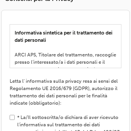
Informativa sintetica per il trattamento dei
dati personali
ARCI APS, Titolare del trattamento, raccoglie
presso l'interessato/a i dati personali e il
consenso necessari per consentire la
partecipazione alla vita associativa,
Letta l' informativa sulla privacy resa ai sensi del
perseguire i valori propri del movimento
Regolamento UE 2016/679 (GDPR), autorizzo il
ARCI e affermati negli atti associativi
trattamento dei dati personali per le finalità
fondamentali -anche mediante attività,
indicate (obbligatorio):
convenzioni e servizi-, provvedere agli
adempimenti previsti dalle normative
La/Il sottoscritta/o dichiara di aver ricevuto
vigenti, inviare comunicazioni promozionali.
l'informativa sul trattamento dei dati