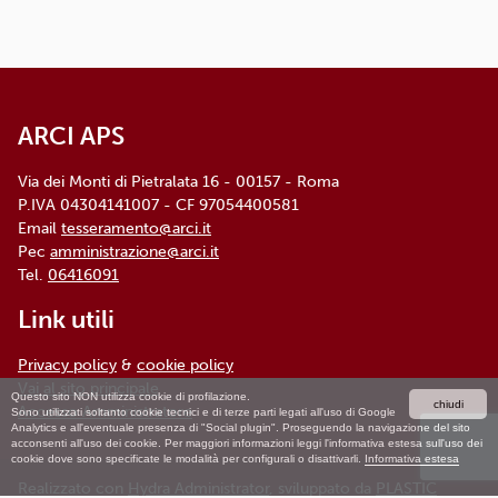
ARCI APS, Via dei Monti di Pietralata, n. 16 -
00157 ROMA - info@arci.it
ARCI APS
Via dei Monti di Pietralata 16 - 00157 - Roma
P.IVA 04304141007 - CF 97054400581
Email
tesseramento@arci.it
Pec
amministrazione@arci.it
Tel.
06416091
Link utili
Privacy policy
&
cookie policy
Vai al sito principale
Questo sito NON utilizza cookie di profilazione.
chiudi
Accesso Amministratore
Sono utilizzati soltanto cookie tecnici e di terze parti legati all'uso di Google
Analytics e all'eventuale presenza di "Social plugin". Proseguendo la navigazione del sito
acconsenti all'uso dei cookie. Per maggiori informazioni leggi l'informativa estesa sull'uso dei
cookie dove sono specificate le modalità per configurali o disattivarli.
Informativa estesa
Realizzato con
Hydra Administrator
, sviluppato da
PLASTIC