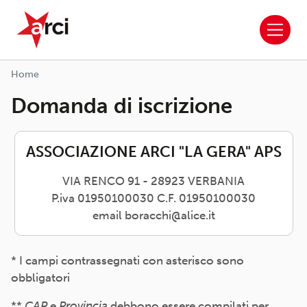
ARCI APS
Salta al contenuto principale
Home
Domanda di iscrizione
ASSOCIAZIONE ARCI "LA GERA" APS
VIA RENCO 91 - 28923 VERBANIA
P.iva 01950100030 C.F. 01950100030
email boracchi@alice.it
* I campi contrassegnati con asterisco sono
obbligatori
**
CAP
e
Provincia
debbono essere compilati per