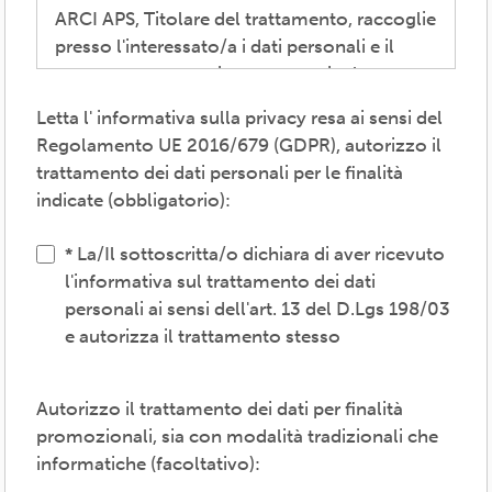
ARCI APS, Titolare del trattamento, raccoglie
presso l'interessato/a i dati personali e il
consenso necessari per consentire la
partecipazione alla vita associativa,
Letta l' informativa sulla privacy resa ai sensi del
perseguire i valori propri del movimento
Regolamento UE 2016/679 (GDPR), autorizzo il
ARCI e affermati negli atti associativi
trattamento dei dati personali per le finalità
fondamentali -anche mediante attività,
indicate (obbligatorio):
convenzioni e servizi-, provvedere agli
adempimenti previsti dalle normative
La/Il sottoscritta/o dichiara di aver ricevuto
vigenti, inviare comunicazioni promozionali.
l'informativa sul trattamento dei dati
personali ai sensi dell'art. 13 del D.Lgs 198/03
Il trattamento verrà effettuato: con modalità
e autorizza il trattamento stesso
cartacea e/o informatica; in modo lecito,
corretto, trasparente; avvalendosi di soggetti
interni e/o comunicando i dati a soggetti
Autorizzo il trattamento dei dati per finalità
esterni (amministrazioni/autorità; fornitori di
promozionali, sia con modalità tradizionali che
specifici servizi di supporto -es. consulenza
informatiche (facoltativo):
e gestione, tecnologici, logistici-; soggetti