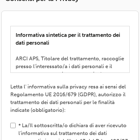
Informativa sintetica per il trattamento dei
dati personali
ARCI APS, Titolare del trattamento, raccoglie
presso l'interessato/a i dati personali e il
consenso necessari per consentire la
partecipazione alla vita associativa,
Letta l' informativa sulla privacy resa ai sensi del
perseguire i valori propri del movimento
Regolamento UE 2016/679 (GDPR), autorizzo il
ARCI e affermati negli atti associativi
trattamento dei dati personali per le finalità
fondamentali -anche mediante attività,
indicate (obbligatorio):
convenzioni e servizi-, provvedere agli
adempimenti previsti dalle normative
La/Il sottoscritta/o dichiara di aver ricevuto
vigenti, inviare comunicazioni promozionali.
l'informativa sul trattamento dei dati