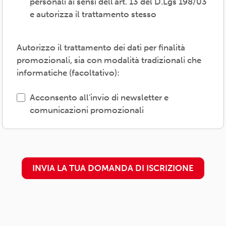
personali ai sensi dell'art. 13 del D.Lgs 198/03
Il trattamento verrà effettuato: con modalità
e autorizza il trattamento stesso
cartacea e/o informatica; in modo lecito,
corretto, trasparente; avvalendosi di soggetti
interni e/o comunicando i dati a soggetti
Autorizzo il trattamento dei dati per finalità
esterni (amministrazioni/autorità; fornitori di
promozionali, sia con modalità tradizionali che
specifici servizi di supporto -es. consulenza
informatiche (facoltativo):
e gestione, tecnologici, logistici-; soggetti
promossi, partecipati o convenzionati).
Acconsento all'invio di newsletter e
comunicazioni promozionali
L'interessato/a può esercitare i propri diritti
previsti dal Regolamento (UE) 679/2016 (es.
accesso ai propri dati; rettifica, cancellazione
o limitazione degli stessi, opposizione al
INVIA LA TUA DOMANDA DI ISCRIZIONE
trattamento) presso il proprio
circolo/associazione di adesione o
rivolgendosi al Titolare: l'informativa
dettagliata e aggiornata è
disponibile qui