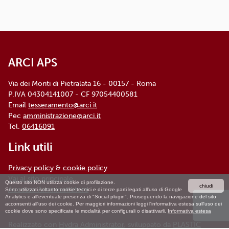
ARCI APS, Via dei Monti di Pietralata, n. 16 -
00157 ROMA - info@arci.it
ARCI APS
Via dei Monti di Pietralata 16 - 00157 - Roma
P.IVA 04304141007 - CF 97054400581
Email
tesseramento@arci.it
Pec
amministrazione@arci.it
Tel.
06416091
Link utili
Privacy policy
&
cookie policy
Vai al sito principale
Questo sito NON utilizza cookie di profilazione.
chiudi
Accesso Amministratore
Sono utilizzati soltanto cookie tecnici e di terze parti legati all'uso di Google
Analytics e all'eventuale presenza di "Social plugin". Proseguendo la navigazione del sito
acconsenti all'uso dei cookie. Per maggiori informazioni leggi l'informativa estesa sull'uso dei
cookie dove sono specificate le modalità per configurali o disattivarli.
Informativa estesa
Realizzato con
Hydra Administrator
, sviluppato da
PLASTIC