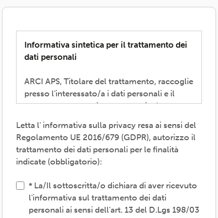
Informativa sintetica per il trattamento dei
dati personali
ARCI APS, Titolare del trattamento, raccoglie
presso l'interessato/a i dati personali e il
consenso necessari per consentire la
partecipazione alla vita associativa,
Letta l' informativa sulla privacy resa ai sensi del
perseguire i valori propri del movimento
Regolamento UE 2016/679 (GDPR), autorizzo il
ARCI e affermati negli atti associativi
trattamento dei dati personali per le finalità
fondamentali -anche mediante attività,
indicate (obbligatorio):
convenzioni e servizi-, provvedere agli
adempimenti previsti dalle normative
La/Il sottoscritta/o dichiara di aver ricevuto
vigenti, inviare comunicazioni promozionali.
l'informativa sul trattamento dei dati
personali ai sensi dell'art. 13 del D.Lgs 198/03
Il trattamento verrà effettuato: con modalità