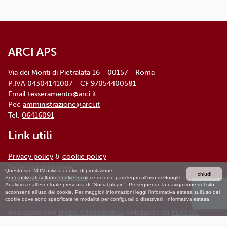
00157 ROMA - info@arci.it
ARCI APS
Via dei Monti di Pietralata 16 - 00157 - Roma
P.IVA 04304141007 - CF 97054400581
Email
tesseramento@arci.it
Pec
amministrazione@arci.it
Tel.
06416091
Link utili
Privacy policy
&
cookie policy
Vai al sito principale
Questo sito NON utilizza cookie di profilazione.
chiudi
Accesso Amministratore
Sono utilizzati soltanto cookie tecnici e di terze parti legati all'uso di Google
Analytics e all'eventuale presenza di "Social plugin". Proseguendo la navigazione del sito
acconsenti all'uso dei cookie. Per maggiori informazioni leggi l'informativa estesa sull'uso dei
cookie dove sono specificate le modalità per configurali o disattivarli.
Informativa estesa
Realizzato con
Hydra Administrator
, sviluppato da
PLASTIC
JUMPER