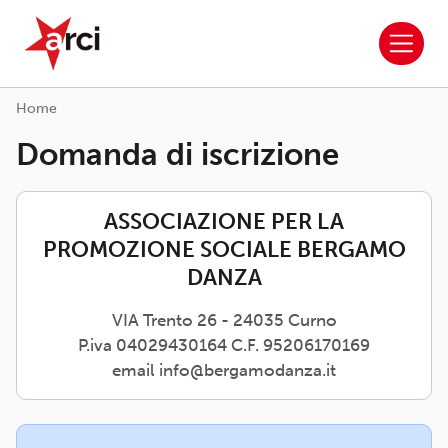
ARCI APS
Salta al contenuto principale
Home
Domanda di iscrizione
ASSOCIAZIONE PER LA
PROMOZIONE SOCIALE BERGAMO
DANZA
VIA Trento 26 - 24035 Curno
P.iva 04029430164 C.F. 95206170169
email info@bergamodanza.it