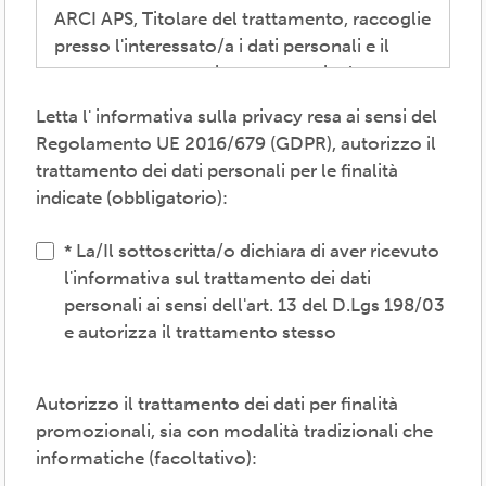
ARCI APS, Titolare del trattamento, raccoglie
presso l'interessato/a i dati personali e il
consenso necessari per consentire la
partecipazione alla vita associativa,
Letta l' informativa sulla privacy resa ai sensi del
perseguire i valori propri del movimento
Regolamento UE 2016/679 (GDPR), autorizzo il
ARCI e affermati negli atti associativi
trattamento dei dati personali per le finalità
fondamentali -anche mediante attività,
indicate (obbligatorio):
convenzioni e servizi-, provvedere agli
adempimenti previsti dalle normative
La/Il sottoscritta/o dichiara di aver ricevuto
vigenti, inviare comunicazioni promozionali.
l'informativa sul trattamento dei dati
personali ai sensi dell'art. 13 del D.Lgs 198/03
Il trattamento verrà effettuato: con modalità
e autorizza il trattamento stesso
cartacea e/o informatica; in modo lecito,
corretto, trasparente; avvalendosi di soggetti
interni e/o comunicando i dati a soggetti
Autorizzo il trattamento dei dati per finalità
esterni (amministrazioni/autorità; fornitori di
promozionali, sia con modalità tradizionali che
specifici servizi di supporto -es. consulenza
informatiche (facoltativo):
e gestione, tecnologici, logistici-; soggetti