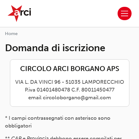
ARCI APS
Salta al contenuto principale
Home
Domanda di iscrizione
CIRCOLO ARCI BORGANO APS
VIA L. DA VINCI 96 - 51035 LAMPORECCHIO
P.iva 01401480478 C.F. 80011450477
email circoloborgano@gmail.com
* I campi contrassegnati con asterisco sono
obbligatori
**
CAP
e
Provincia
debbono essere compilati per