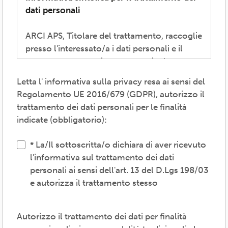
dati personali
ARCI APS, Titolare del trattamento, raccoglie
presso l'interessato/a i dati personali e il
consenso necessari per consentire la
partecipazione alla vita associativa,
Letta l' informativa sulla privacy resa ai sensi del
perseguire i valori propri del movimento
Regolamento UE 2016/679 (GDPR), autorizzo il
ARCI e affermati negli atti associativi
trattamento dei dati personali per le finalità
fondamentali -anche mediante attività,
indicate (obbligatorio):
convenzioni e servizi-, provvedere agli
adempimenti previsti dalle normative
La/Il sottoscritta/o dichiara di aver ricevuto
vigenti, inviare comunicazioni promozionali.
l'informativa sul trattamento dei dati
personali ai sensi dell'art. 13 del D.Lgs 198/03
Il trattamento verrà effettuato: con modalità
e autorizza il trattamento stesso
cartacea e/o informatica; in modo lecito,
corretto, trasparente; avvalendosi di soggetti
interni e/o comunicando i dati a soggetti
Autorizzo il trattamento dei dati per finalità
esterni (amministrazioni/autorità; fornitori di