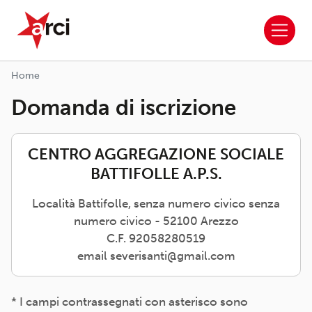
ARCI APS
Salta al contenuto principale
Home
Domanda di iscrizione
CENTRO AGGREGAZIONE SOCIALE
BATTIFOLLE A.P.S.
Località Battifolle, senza numero civico senza
numero civico - 52100 Arezzo
C.F. 92058280519
email severisanti@gmail.com
* I campi contrassegnati con asterisco sono