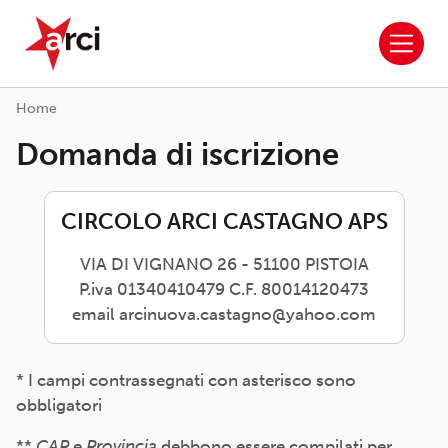
ARCI APS
Salta al contenuto principale
Home
Domanda di iscrizione
CIRCOLO ARCI CASTAGNO APS
VIA DI VIGNANO 26 - 51100 PISTOIA
P.iva 01340410479 C.F. 80014120473
email arcinuova.castagno@yahoo.com
* I campi contrassegnati con asterisco sono
obbligatori
**
CAP
e
Provincia
debbono essere compilati per