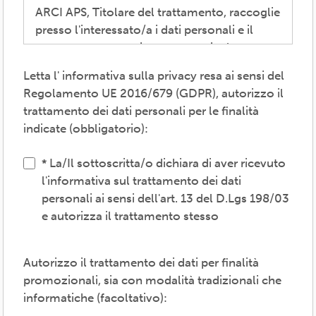
ARCI APS, Titolare del trattamento, raccoglie
presso l'interessato/a i dati personali e il
consenso necessari per consentire la
partecipazione alla vita associativa,
Letta l' informativa sulla privacy resa ai sensi del
perseguire i valori propri del movimento
Regolamento UE 2016/679 (GDPR), autorizzo il
ARCI e affermati negli atti associativi
trattamento dei dati personali per le finalità
fondamentali -anche mediante attività,
indicate (obbligatorio):
convenzioni e servizi-, provvedere agli
adempimenti previsti dalle normative
La/Il sottoscritta/o dichiara di aver ricevuto
vigenti, inviare comunicazioni promozionali.
l'informativa sul trattamento dei dati
personali ai sensi dell'art. 13 del D.Lgs 198/03
Il trattamento verrà effettuato: con modalità
e autorizza il trattamento stesso
cartacea e/o informatica; in modo lecito,
corretto, trasparente; avvalendosi di soggetti
interni e/o comunicando i dati a soggetti
Autorizzo il trattamento dei dati per finalità
esterni (amministrazioni/autorità; fornitori di
promozionali, sia con modalità tradizionali che
specifici servizi di supporto -es. consulenza
informatiche (facoltativo):
e gestione, tecnologici, logistici-; soggetti