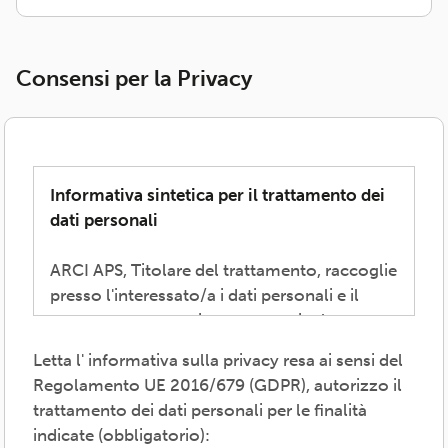
Consensi per la Privacy
Informativa sintetica per il trattamento dei
dati personali
ARCI APS, Titolare del trattamento, raccoglie
presso l'interessato/a i dati personali e il
consenso necessari per consentire la
partecipazione alla vita associativa,
Letta l' informativa sulla privacy resa ai sensi del
perseguire i valori propri del movimento
Regolamento UE 2016/679 (GDPR), autorizzo il
ARCI e affermati negli atti associativi
trattamento dei dati personali per le finalità
fondamentali -anche mediante attività,
indicate (obbligatorio):
convenzioni e servizi-, provvedere agli