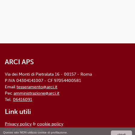
rivolgendosi al Titolare: l'informativa
dettagliata e aggiornata è
disponibile qui
ARCI APS, Via dei Monti di Pietralata, n. 16 -
00157 ROMA - info@arci.it
ARCI APS
Via dei Monti di Pietralata 16 - 00157 - Roma
P.IVA 04304141007 - CF 97054400581
Email
tesseramento@arci.it
Pec
amministrazione@arci.it
Tel.
06416091
Link utili
Privacy policy
&
cookie policy
Vai al sito principale
Questo sito NON utilizza cookie di profilazione.
chiudi