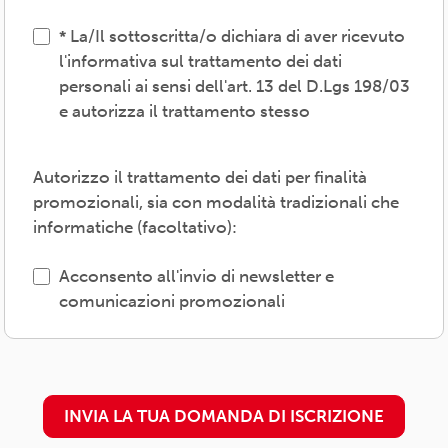
adempimenti previsti dalle normative
La/Il sottoscritta/o dichiara di aver ricevuto
vigenti, inviare comunicazioni promozionali.
l'informativa sul trattamento dei dati
personali ai sensi dell'art. 13 del D.Lgs 198/03
Il trattamento verrà effettuato: con modalità
e autorizza il trattamento stesso
cartacea e/o informatica; in modo lecito,
corretto, trasparente; avvalendosi di soggetti
interni e/o comunicando i dati a soggetti
Autorizzo il trattamento dei dati per finalità
esterni (amministrazioni/autorità; fornitori di
promozionali, sia con modalità tradizionali che
specifici servizi di supporto -es. consulenza
informatiche (facoltativo):
e gestione, tecnologici, logistici-; soggetti
promossi, partecipati o convenzionati).
Acconsento all'invio di newsletter e
comunicazioni promozionali
L'interessato/a può esercitare i propri diritti
previsti dal Regolamento (UE) 679/2016 (es.
accesso ai propri dati; rettifica, cancellazione
o limitazione degli stessi, opposizione al
INVIA LA TUA DOMANDA DI ISCRIZIONE
trattamento) presso il proprio
circolo/associazione di adesione o