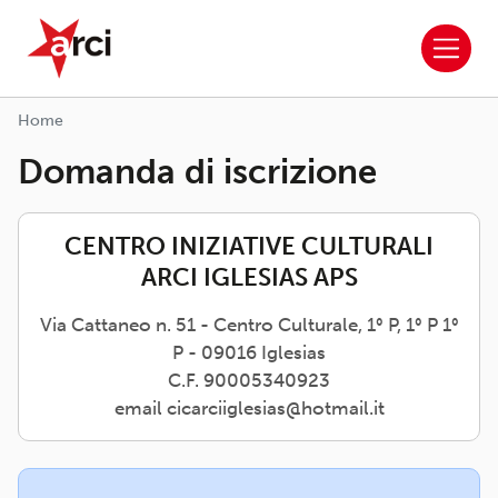
ARCI APS
Salta al contenuto principale
Home
Domanda di iscrizione
CENTRO INIZIATIVE CULTURALI
ARCI IGLESIAS APS
Via Cattaneo n. 51 - Centro Culturale, 1° P, 1° P 1°
P - 09016 Iglesias
C.F. 90005340923
email cicarciiglesias@hotmail.it