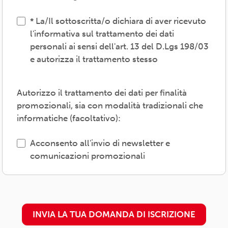
convenzioni e servizi-, provvedere agli
adempimenti previsti dalle normative
La/Il sottoscritta/o dichiara di aver ricevuto
vigenti, inviare comunicazioni promozionali.
l'informativa sul trattamento dei dati
personali ai sensi dell'art. 13 del D.Lgs 198/03
Il trattamento verrà effettuato: con modalità
e autorizza il trattamento stesso
cartacea e/o informatica; in modo lecito,
corretto, trasparente; avvalendosi di soggetti
interni e/o comunicando i dati a soggetti
Autorizzo il trattamento dei dati per finalità
esterni (amministrazioni/autorità; fornitori di
promozionali, sia con modalità tradizionali che
specifici servizi di supporto -es. consulenza
informatiche (facoltativo):
e gestione, tecnologici, logistici-; soggetti
promossi, partecipati o convenzionati).
Acconsento all'invio di newsletter e
comunicazioni promozionali
L'interessato/a può esercitare i propri diritti
previsti dal Regolamento (UE) 679/2016 (es.
accesso ai propri dati; rettifica, cancellazione
o limitazione degli stessi, opposizione al
INVIA LA TUA DOMANDA DI ISCRIZIONE
trattamento) presso il proprio