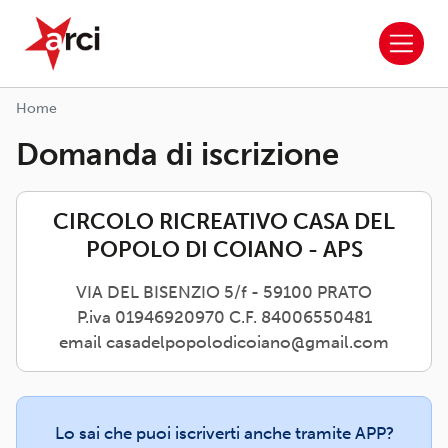
ARCI APS
Salta al contenuto principale
Home
Domanda di iscrizione
CIRCOLO RICREATIVO CASA DEL
POPOLO DI COIANO - APS
VIA DEL BISENZIO 5/f - 59100 PRATO
P.iva 01946920970 C.F. 84006550481
email casadelpopolodicoiano@gmail.com
Lo sai che puoi iscriverti anche tramite APP?