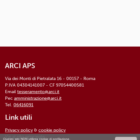
circolo/associazione di adesione o
rivolgendosi al Titolare: l'informativa
dettagliata e aggiornata è
disponibile qui
ARCI APS, Via dei Monti di Pietralata, n. 16 -
00157 ROMA - info@arci.it
ARCI APS
Via dei Monti di Pietralata 16 - 00157 - Roma
P.IVA 04304141007 - CF 97054400581
Email
tesseramento@arci.it
Pec
amministrazione@arci.it
Tel.
06416091
Link utili
Privacy policy
&
cookie policy
Vai al sito principale
Questo sito NON utilizza cookie di profilazione.