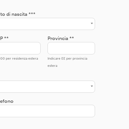
to di nascita ***
P **
Provincia **
00 per residenza estera
Indicare EE per provincia
estera
lefono