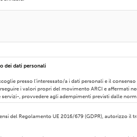
o dei dati personali
coglie presso l'interessato/a i dati personali e il consenso
erseguire i valori propri del movimento ARCI e affermati neg
 servizi-, provvedere agli adempimenti previsti dalle norm
i sensi del Regolamento UE 2016/679 (GDPR), autorizzo il tr
odalità cartacea e/o informatica; in modo lecito, corretto,
ti esterni (amministrazioni/autorità; fornitori di specifici 
etti promossi, partecipati o convenzionati).