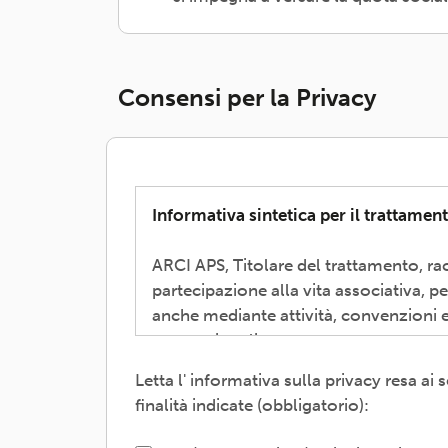
Consensi per la Privacy
Informativa sintetica per il trattament
ARCI APS, Titolare del trattamento, rac
partecipazione alla vita associativa, p
anche mediante attività, convenzioni e
promozionali.
Letta l' informativa sulla privacy resa a
Il trattamento verrà effettuato: con m
finalità indicate (obbligatorio):
interni e/o comunicando i dati a sogget
gestione, tecnologici, logistici-; sogg