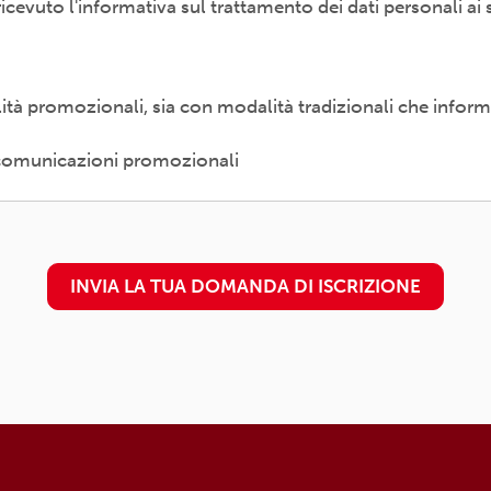
 ricevuto l'informativa sul trattamento dei dati personali ai 
diritti previsti dal Regolamento (UE) 679/2016 (es. accesso a
 al trattamento) presso il proprio circolo/associazione di 
è
disponibile qui
alità promozionali, sia con modalità tradizionali che inform
n. 16 - 00157 ROMA - info@arci.it
e comunicazioni promozionali
INVIA LA TUA DOMANDA DI ISCRIZIONE