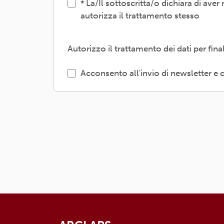
La/Il sottoscritta/o dichiara di aver
autorizza il trattamento stesso
L'interessato/a può esercitare i propri 
o limitazione degli stessi, opposizione
l'informativa dettagliata e aggiornata 
Autorizzo il trattamento dei dati per fin
ARCI APS, Via dei Monti di Pietralata, 
Acconsento all'invio di newsletter 