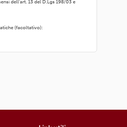
sensi dell'art. 13 del D.Lgs 198/03 e
i propri dati; rettifica, cancellazione
adesione o rivolgendosi al Titolare:
atiche (facoltativo):