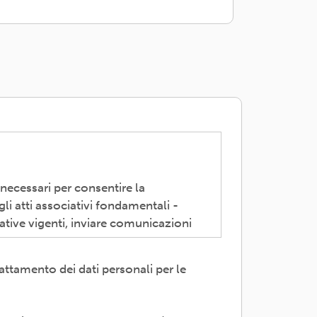
 necessari per consentire la
li atti associativi fondamentali -
ative vigenti, inviare comunicazioni
attamento dei dati personali per le
 trasparente; avvalendosi di soggetti
servizi di supporto -es. consulenza e