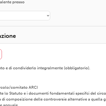
valente presso
iazione
uto e di condividerlo integralmente (obbligatorio).
Circolo/comitato ARCI
e lo Statuto e i documenti fondamentali specifci del circ
i composizione delle controversie alternative a quella gi
le annuale.