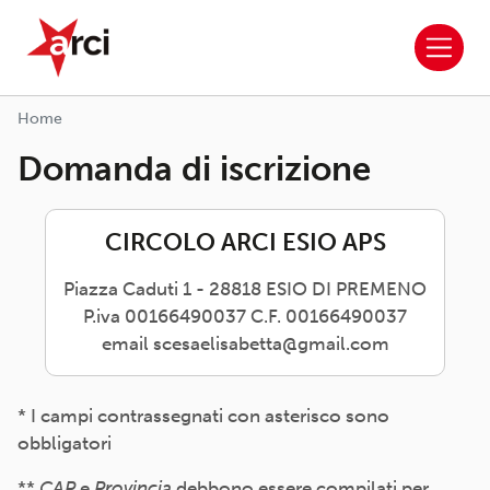
ARCI APS
Salta al contenuto principale
Home
Domanda di iscrizione
CIRCOLO ARCI ESIO APS
Piazza Caduti 1 - 28818 ESIO DI PREMENO
P.iva 00166490037 C.F. 00166490037
email scesaelisabetta@gmail.com
* I campi contrassegnati con asterisco sono
obbligatori
**
CAP
e
Provincia
debbono essere compilati per