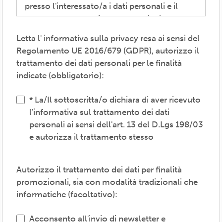
presso l'interessato/a i dati personali e il
consenso necessari per consentire la
partecipazione alla vita associativa,
Letta l' informativa sulla privacy resa ai sensi del
perseguire i valori propri del movimento
Regolamento UE 2016/679 (GDPR), autorizzo il
ARCI e affermati negli atti associativi
trattamento dei dati personali per le finalità
fondamentali -anche mediante attività,
indicate (obbligatorio):
convenzioni e servizi-, provvedere agli
adempimenti previsti dalle normative
La/Il sottoscritta/o dichiara di aver ricevuto
vigenti, inviare comunicazioni promozionali.
l'informativa sul trattamento dei dati
personali ai sensi dell'art. 13 del D.Lgs 198/03
Il trattamento verrà effettuato: con modalità
e autorizza il trattamento stesso
cartacea e/o informatica; in modo lecito,
corretto, trasparente; avvalendosi di soggetti
interni e/o comunicando i dati a soggetti
Autorizzo il trattamento dei dati per finalità
esterni (amministrazioni/autorità; fornitori di
promozionali, sia con modalità tradizionali che
specifici servizi di supporto -es. consulenza
informatiche (facoltativo):
e gestione, tecnologici, logistici-; soggetti
promossi, partecipati o convenzionati).
Acconsento all'invio di newsletter e