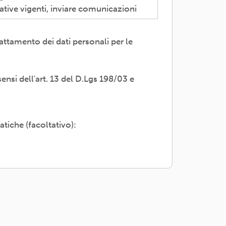
ative vigenti, inviare comunicazioni
attamento dei dati personali per le
 trasparente; avvalendosi di soggetti
servizi di supporto -es. consulenza e
sensi dell'art. 13 del D.Lgs 198/03 e
i propri dati; rettifica, cancellazione
adesione o rivolgendosi al Titolare:
atiche (facoltativo):