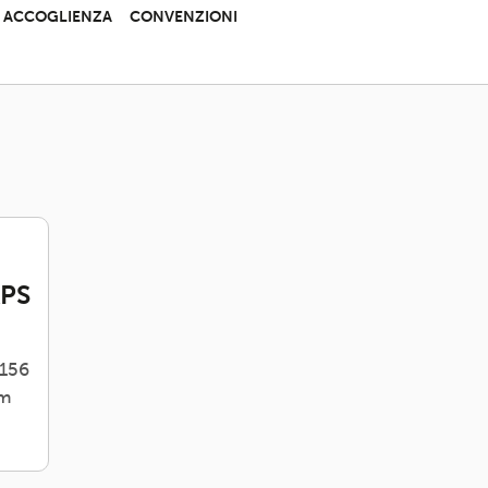
 E ACCOGLIENZA
CONVENZIONI
APS
0156
om