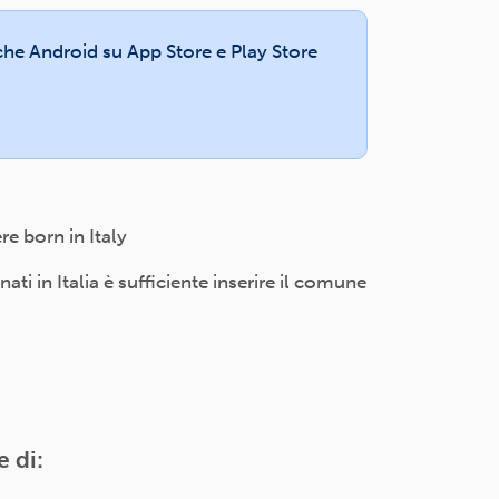
e che Android su App Store e Play Store
e born in Italy
i in Italia è sufficiente inserire il comune
e di: