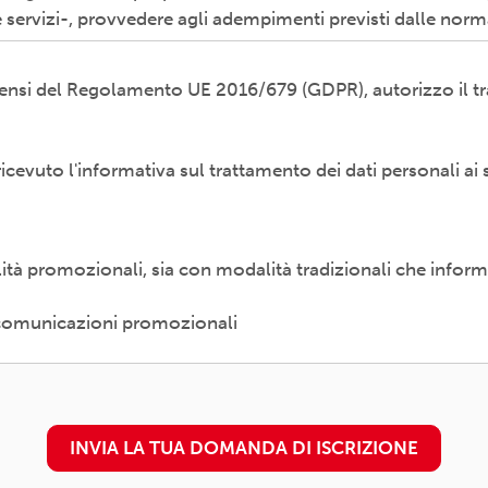
 servizi-, provvedere agli adempimenti previsti dalle norm
i sensi del Regolamento UE 2016/679 (GDPR), autorizzo il tr
odalità cartacea e/o informatica; in modo lecito, corretto,
ti esterni (amministrazioni/autorità; fornitori di specifici 
etti promossi, partecipati o convenzionati).
 ricevuto l'informativa sul trattamento dei dati personali ai 
diritti previsti dal Regolamento (UE) 679/2016 (es. accesso a
 al trattamento) presso il proprio circolo/associazione di 
è
disponibile qui
alità promozionali, sia con modalità tradizionali che inform
n. 16 - 00157 ROMA - info@arci.it
e comunicazioni promozionali
INVIA LA TUA DOMANDA DI ISCRIZIONE