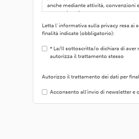
anche mediante attività, convenzioni e
promozionali.
Letta l' informativa sulla privacy resa a
Il trattamento verrà effettuato: con m
finalità indicate (obbligatorio):
interni e/o comunicando i dati a sogget
gestione, tecnologici, logistici-; sogg
La/Il sottoscritta/o dichiara di aver
autorizza il trattamento stesso
L'interessato/a può esercitare i propri 
o limitazione degli stessi, opposizione
l'informativa dettagliata e aggiornata 
Autorizzo il trattamento dei dati per fin
ARCI APS, Via dei Monti di Pietralata, 
Acconsento all'invio di newsletter 