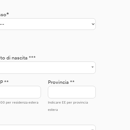
sso
to di nascita ***
P **
Provincia **
00 per residenza estera
Indicare EE per provincia
estera