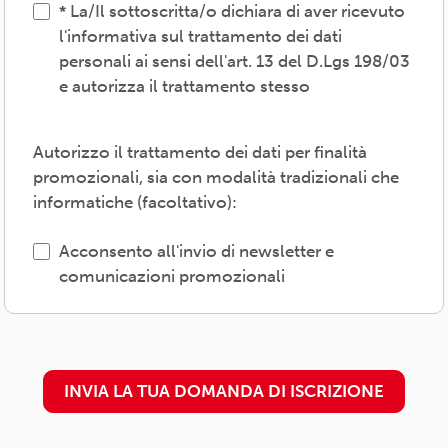
La/Il sottoscritta/o dichiara di aver ricevuto
vigenti, inviare comunicazioni promozionali.
l'informativa sul trattamento dei dati
personali ai sensi dell'art. 13 del D.Lgs 198/03
Il trattamento verrà effettuato: con modalità
e autorizza il trattamento stesso
cartacea e/o informatica; in modo lecito,
corretto, trasparente; avvalendosi di soggetti
interni e/o comunicando i dati a soggetti
Autorizzo il trattamento dei dati per finalità
esterni (amministrazioni/autorità; fornitori di
promozionali, sia con modalità tradizionali che
specifici servizi di supporto -es. consulenza
informatiche (facoltativo):
e gestione, tecnologici, logistici-; soggetti
promossi, partecipati o convenzionati).
Acconsento all'invio di newsletter e
comunicazioni promozionali
L'interessato/a può esercitare i propri diritti
previsti dal Regolamento (UE) 679/2016 (es.
accesso ai propri dati; rettifica, cancellazione
o limitazione degli stessi, opposizione al
INVIA LA TUA DOMANDA DI ISCRIZIONE
trattamento) presso il proprio
circolo/associazione di adesione o
rivolgendosi al Titolare: l'informativa