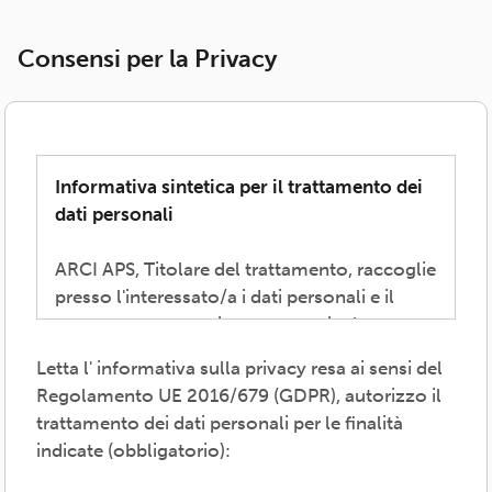
Consensi per la Privacy
Informativa sintetica per il trattamento dei
dati personali
ARCI APS, Titolare del trattamento, raccoglie
presso l'interessato/a i dati personali e il
consenso necessari per consentire la
partecipazione alla vita associativa,
Letta l' informativa sulla privacy resa ai sensi del
perseguire i valori propri del movimento
Regolamento UE 2016/679 (GDPR), autorizzo il
ARCI e affermati negli atti associativi
trattamento dei dati personali per le finalità
fondamentali -anche mediante attività,
indicate (obbligatorio):
convenzioni e servizi-, provvedere agli
adempimenti previsti dalle normative