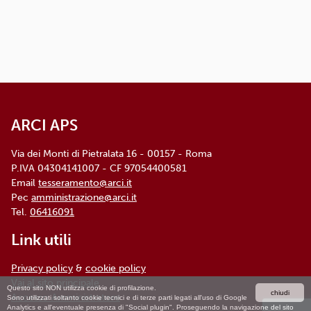
dettagliata e aggiornata è
disponibile qui
ARCI APS, Via dei Monti di Pietralata, n. 16 -
00157 ROMA - info@arci.it
ARCI APS
Via dei Monti di Pietralata 16 - 00157 - Roma
P.IVA 04304141007 - CF 97054400581
Email
tesseramento@arci.it
Pec
amministrazione@arci.it
Tel.
06416091
Link utili
Privacy policy
&
cookie policy
Vai al sito principale
Questo sito NON utilizza cookie di profilazione.
chiudi
Accesso Amministratore
Sono utilizzati soltanto cookie tecnici e di terze parti legati all'uso di Google
Analytics e all'eventuale presenza di "Social plugin". Proseguendo la navigazione del sito