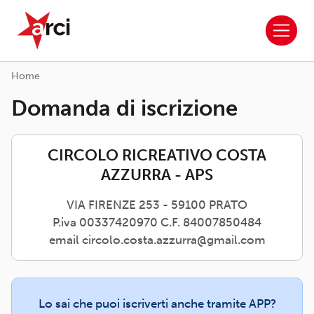
ARCI APS
Salta al contenuto principale
Home
Domanda di iscrizione
CIRCOLO RICREATIVO COSTA
AZZURRA - APS
VIA FIRENZE 253 - 59100 PRATO
P.iva 00337420970 C.F. 84007850484
email circolo.costa.azzurra@gmail.com
Lo sai che puoi iscriverti anche tramite APP?