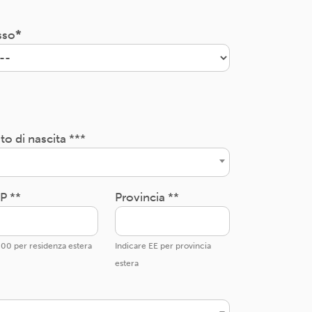
sso
to di nascita ***
P **
Provincia **
00 per residenza estera
Indicare EE per provincia
estera