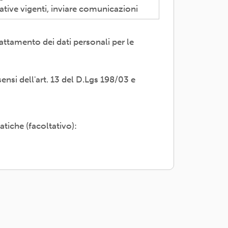
ative vigenti, inviare comunicazioni
attamento dei dati personali per le
 trasparente; avvalendosi di soggetti
servizi di supporto -es. consulenza e
sensi dell'art. 13 del D.Lgs 198/03 e
i propri dati; rettifica, cancellazione
adesione o rivolgendosi al Titolare:
atiche (facoltativo):