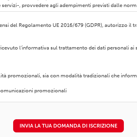
 servizi-, provvedere agli adempimenti previsti dalle norm
i sensi del Regolamento UE 2016/679 (GDPR), autorizzo il tr
odalità cartacea e/o informatica; in modo lecito, corretto,
ti esterni (amministrazioni/autorità; fornitori di specifici 
etti promossi, partecipati o convenzionati).
 ricevuto l'informativa sul trattamento dei dati personali ai 
diritti previsti dal Regolamento (UE) 679/2016 (es. accesso a
 al trattamento) presso il proprio circolo/associazione di 
è
disponibile qui
alità promozionali, sia con modalità tradizionali che inform
n. 16 - 00157 ROMA - info@arci.it
e comunicazioni promozionali
INVIA LA TUA DOMANDA DI ISCRIZIONE