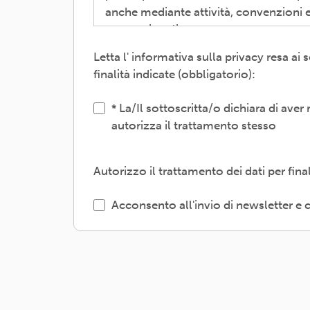
anche mediante attività, convenzioni e
promozionali.
Letta l' informativa sulla privacy resa a
Il trattamento verrà effettuato: con m
finalità indicate (obbligatorio):
interni e/o comunicando i dati a sogget
gestione, tecnologici, logistici-; sogg
La/Il sottoscritta/o dichiara di aver
autorizza il trattamento stesso
L'interessato/a può esercitare i propri 
o limitazione degli stessi, opposizione
l'informativa dettagliata e aggiornata 
Autorizzo il trattamento dei dati per fin
ARCI APS, Via dei Monti di Pietralata, 
Acconsento all'invio di newsletter 