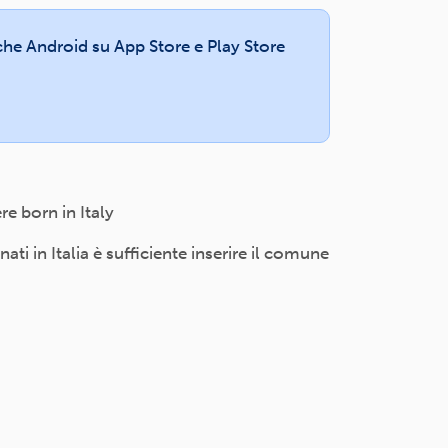
e che Android su App Store e Play Store
e born in Italy
i in Italia è sufficiente inserire il comune