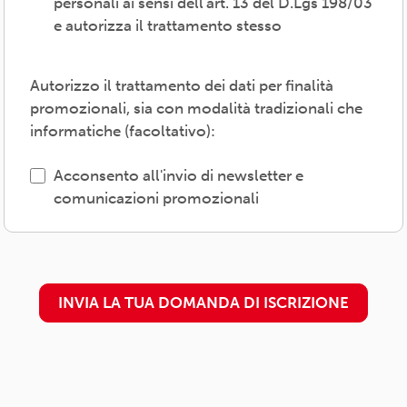
personali ai sensi dell'art. 13 del D.Lgs 198/03
Il trattamento verrà effettuato: con modalità
e autorizza il trattamento stesso
cartacea e/o informatica; in modo lecito,
corretto, trasparente; avvalendosi di soggetti
interni e/o comunicando i dati a soggetti
Autorizzo il trattamento dei dati per finalità
esterni (amministrazioni/autorità; fornitori di
promozionali, sia con modalità tradizionali che
specifici servizi di supporto -es. consulenza
informatiche (facoltativo):
e gestione, tecnologici, logistici-; soggetti
promossi, partecipati o convenzionati).
Acconsento all'invio di newsletter e
comunicazioni promozionali
L'interessato/a può esercitare i propri diritti
previsti dal Regolamento (UE) 679/2016 (es.
accesso ai propri dati; rettifica, cancellazione
o limitazione degli stessi, opposizione al
INVIA LA TUA DOMANDA DI ISCRIZIONE
trattamento) presso il proprio
circolo/associazione di adesione o
rivolgendosi al Titolare: l'informativa
dettagliata e aggiornata è
disponibile qui