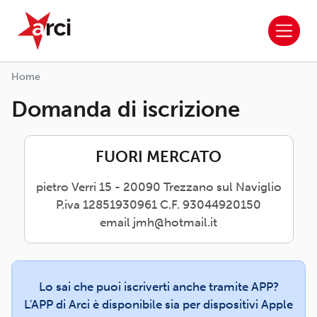
ARCI APS
Salta al contenuto principale
Home
Domanda di iscrizione
FUORI MERCATO
pietro Verri 15 - 20090 Trezzano sul Naviglio
P.iva 12851930961 C.F. 93044920150
email jmh@hotmail.it
Lo sai che puoi iscriverti anche tramite APP?
L'APP di Arci è disponibile sia per dispositivi Apple