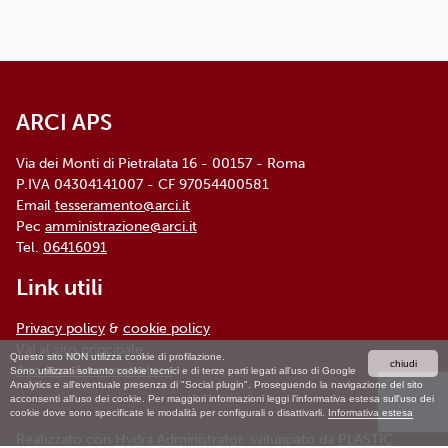
ARCI APS, Via dei Monti di Pietralata, n. 16 -
00157 ROMA - info@arci.it
ARCI APS
Via dei Monti di Pietralata 16 - 00157 - Roma
P.IVA 04304141007 - CF 97054400581
Email
tesseramento@arci.it
Pec
amministrazione@arci.it
Tel.
06416091
Link utili
Privacy policy
&
cookie policy
Vai al sito principale
Questo sito NON utilizza cookie di profilazione.
chiudi
Accesso Amministratore
Sono utilizzati soltanto cookie tecnici e di terze parti legati all'uso di Google
Analytics e all'eventuale presenza di "Social plugin". Proseguendo la navigazione del sito
acconsenti all'uso dei cookie. Per maggiori informazioni leggi l'informativa estesa sull'uso dei
cookie dove sono specificate le modalità per configurali o disattivarli.
Informativa estesa
Realizzato con
Hydra Administrator
, sviluppato da
PLASTIC