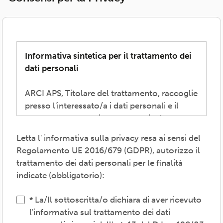
Informativa sintetica per il trattamento dei
dati personali
ARCI APS, Titolare del trattamento, raccoglie
presso l'interessato/a i dati personali e il
consenso necessari per consentire la
partecipazione alla vita associativa,
Letta l' informativa sulla privacy resa ai sensi del
perseguire i valori propri del movimento
Regolamento UE 2016/679 (GDPR), autorizzo il
ARCI e affermati negli atti associativi
trattamento dei dati personali per le finalità
fondamentali -anche mediante attività,
indicate (obbligatorio):
convenzioni e servizi-, provvedere agli
adempimenti previsti dalle normative
La/Il sottoscritta/o dichiara di aver ricevuto
vigenti, inviare comunicazioni promozionali.
l'informativa sul trattamento dei dati