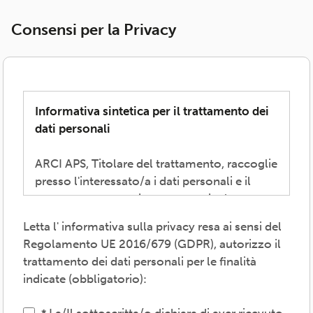
Consensi per la Privacy
Informativa sintetica per il trattamento dei
dati personali
ARCI APS, Titolare del trattamento, raccoglie
presso l'interessato/a i dati personali e il
consenso necessari per consentire la
partecipazione alla vita associativa,
Letta l' informativa sulla privacy resa ai sensi del
perseguire i valori propri del movimento
Regolamento UE 2016/679 (GDPR), autorizzo il
ARCI e affermati negli atti associativi
trattamento dei dati personali per le finalità
fondamentali -anche mediante attività,
indicate (obbligatorio):
convenzioni e servizi-, provvedere agli
adempimenti previsti dalle normative