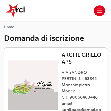
ARCI APS
Salta al contenuto principale
Home
Domanda di iscrizione
ARCI IL GRILLO
APS
VIA SANDRO
PERTINI 1 - 63842
Monsampietro
Morico
C.F. 90066460446
email
ilgrilloaps@gmail.co