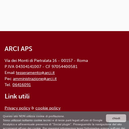
dettagliata e aggiornata è
disponibile qui
ARCI APS, Via dei Monti di Pietralata, n. 16 -
00157 ROMA - info@arci.it
ARCI APS
Via dei Monti di Pietralata 16 - 00157 - Roma
P.IVA 04304141007 - CF 97054400581
Email
tesseramento@arci.it
Pec
amministrazione@arci.it
Tel.
06416091
Link utili
Privacy policy
&
cookie policy
Vai al sito principale
Questo sito NON utilizza cookie di profilazione.
chiudi
Accesso Amministratore
Sono utilizzati soltanto cookie tecnici e di terze parti legati all'uso di Google
Analytics e all'eventuale presenza di "Social plugin". Proseguendo la navigazione del sito
acconsenti all'uso dei cookie. Per maggiori informazioni leggi l'informativa estesa sull'uso dei