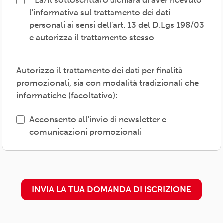
La/Il sottoscritta/o dichiara di aver ricevuto
vigenti, inviare comunicazioni promozionali.
l'informativa sul trattamento dei dati
personali ai sensi dell'art. 13 del D.Lgs 198/03
Il trattamento verrà effettuato: con modalità
e autorizza il trattamento stesso
cartacea e/o informatica; in modo lecito,
corretto, trasparente; avvalendosi di soggetti
interni e/o comunicando i dati a soggetti
Autorizzo il trattamento dei dati per finalità
esterni (amministrazioni/autorità; fornitori di
promozionali, sia con modalità tradizionali che
specifici servizi di supporto -es. consulenza
informatiche (facoltativo):
e gestione, tecnologici, logistici-; soggetti
promossi, partecipati o convenzionati).
Acconsento all'invio di newsletter e
comunicazioni promozionali
L'interessato/a può esercitare i propri diritti
previsti dal Regolamento (UE) 679/2016 (es.
accesso ai propri dati; rettifica, cancellazione
o limitazione degli stessi, opposizione al
INVIA LA TUA DOMANDA DI ISCRIZIONE
trattamento) presso il proprio
circolo/associazione di adesione o
rivolgendosi al Titolare: l'informativa