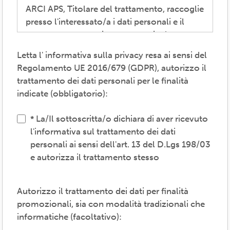
ARCI APS, Titolare del trattamento, raccoglie
presso l'interessato/a i dati personali e il
consenso necessari per consentire la
partecipazione alla vita associativa,
Letta l' informativa sulla privacy resa ai sensi del
perseguire i valori propri del movimento
Regolamento UE 2016/679 (GDPR), autorizzo il
ARCI e affermati negli atti associativi
trattamento dei dati personali per le finalità
fondamentali -anche mediante attività,
indicate (obbligatorio):
convenzioni e servizi-, provvedere agli
adempimenti previsti dalle normative
La/Il sottoscritta/o dichiara di aver ricevuto
vigenti, inviare comunicazioni promozionali.
l'informativa sul trattamento dei dati
personali ai sensi dell'art. 13 del D.Lgs 198/03
Il trattamento verrà effettuato: con modalità
e autorizza il trattamento stesso
cartacea e/o informatica; in modo lecito,
corretto, trasparente; avvalendosi di soggetti
interni e/o comunicando i dati a soggetti
Autorizzo il trattamento dei dati per finalità
esterni (amministrazioni/autorità; fornitori di
promozionali, sia con modalità tradizionali che
specifici servizi di supporto -es. consulenza
informatiche (facoltativo):
e gestione, tecnologici, logistici-; soggetti