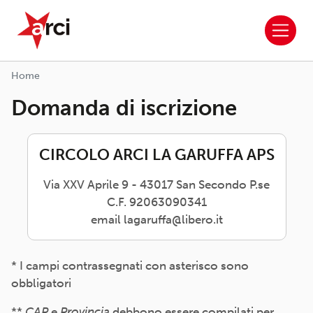
ARCI APS
Salta al contenuto principale
Home
Domanda di iscrizione
CIRCOLO ARCI LA GARUFFA APS
Via XXV Aprile 9 - 43017 San Secondo P.se
C.F. 92063090341
email lagaruffa@libero.it
* I campi contrassegnati con asterisco sono
obbligatori
**
CAP
e
Provincia
debbono essere compilati per