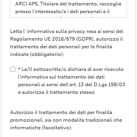
ARCI APS, Titolare del trattamento, raccoglie
presso l'interessato/a i dati personali e il
consenso necessari per consentire la
partecipazione alla vita associativa,
Letta l' informativa sulla privacy resa ai sensi del
perseguire i valori propri del movimento
Regolamento UE 2016/679 (GDPR), autorizzo il
ARCI e affermati negli atti associativi
trattamento dei dati personali per le finalità
fondamentali -anche mediante attività,
indicate (obbligatorio):
convenzioni e servizi-, provvedere agli
adempimenti previsti dalle normative
La/Il sottoscritta/o dichiara di aver ricevuto
vigenti, inviare comunicazioni promozionali.
l'informativa sul trattamento dei dati
personali ai sensi dell'art. 13 del D.Lgs 198/03
Il trattamento verrà effettuato: con modalità
e autorizza il trattamento stesso
cartacea e/o informatica; in modo lecito,
corretto, trasparente; avvalendosi di soggetti
interni e/o comunicando i dati a soggetti
Autorizzo il trattamento dei dati per finalità
esterni (amministrazioni/autorità; fornitori di
promozionali, sia con modalità tradizionali che
specifici servizi di supporto -es. consulenza
informatiche (facoltativo):
e gestione, tecnologici, logistici-; soggetti