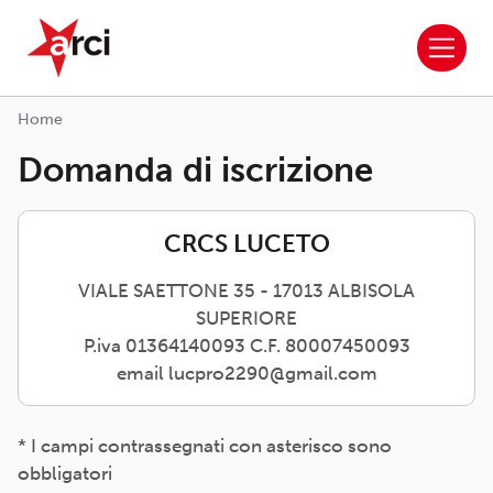
ARCI APS
Salta al contenuto principale
Home
Domanda di iscrizione
CRCS LUCETO
VIALE SAETTONE 35 - 17013 ALBISOLA
SUPERIORE
P.iva 01364140093 C.F. 80007450093
email lucpro2290@gmail.com
* I campi contrassegnati con asterisco sono
obbligatori