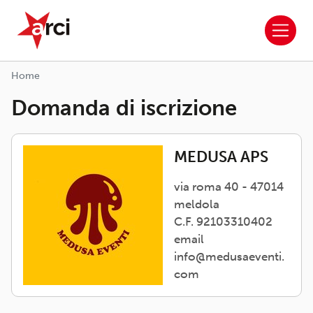
ARCI APS
Salta al contenuto principale
Home
Domanda di iscrizione
MEDUSA APS
via roma 40 - 47014
meldola
C.F. 92103310402
email
info@medusaeventi.
com