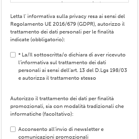
consenso necessari per consentire la
partecipazione alla vita associativa,
Letta l' informativa sulla privacy resa ai sensi del
perseguire i valori propri del movimento
Regolamento UE 2016/679 (GDPR), autorizzo il
ARCI e affermati negli atti associativi
trattamento dei dati personali per le finalità
fondamentali -anche mediante attività,
indicate (obbligatorio):
convenzioni e servizi-, provvedere agli
adempimenti previsti dalle normative
La/Il sottoscritta/o dichiara di aver ricevuto
vigenti, inviare comunicazioni promozionali.
l'informativa sul trattamento dei dati
personali ai sensi dell'art. 13 del D.Lgs 198/03
Il trattamento verrà effettuato: con modalità
e autorizza il trattamento stesso
cartacea e/o informatica; in modo lecito,
corretto, trasparente; avvalendosi di soggetti
interni e/o comunicando i dati a soggetti
Autorizzo il trattamento dei dati per finalità
esterni (amministrazioni/autorità; fornitori di
promozionali, sia con modalità tradizionali che
specifici servizi di supporto -es. consulenza
informatiche (facoltativo):
e gestione, tecnologici, logistici-; soggetti
promossi, partecipati o convenzionati).
Acconsento all'invio di newsletter e
comunicazioni promozionali