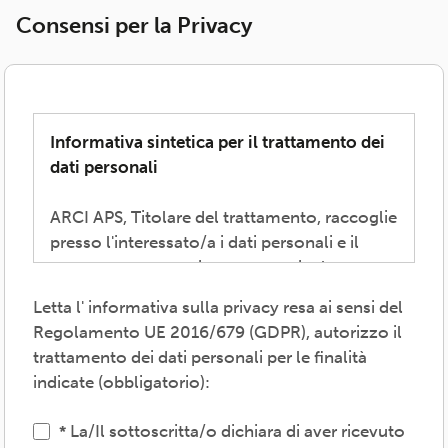
Consensi per la Privacy
Informativa sintetica per il trattamento dei
dati personali
ARCI APS, Titolare del trattamento, raccoglie
presso l'interessato/a i dati personali e il
consenso necessari per consentire la
partecipazione alla vita associativa,
Letta l' informativa sulla privacy resa ai sensi del
perseguire i valori propri del movimento
Regolamento UE 2016/679 (GDPR), autorizzo il
ARCI e affermati negli atti associativi
trattamento dei dati personali per le finalità
fondamentali -anche mediante attività,
indicate (obbligatorio):
convenzioni e servizi-, provvedere agli
adempimenti previsti dalle normative
La/Il sottoscritta/o dichiara di aver ricevuto
vigenti, inviare comunicazioni promozionali.