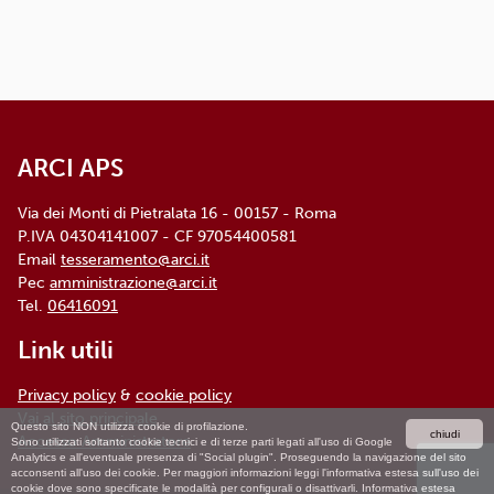
ARCI APS, Via dei Monti di Pietralata, n. 16 -
00157 ROMA - info@arci.it
ARCI APS
Via dei Monti di Pietralata 16 - 00157 - Roma
P.IVA 04304141007 - CF 97054400581
Email
tesseramento@arci.it
Pec
amministrazione@arci.it
Tel.
06416091
Link utili
Privacy policy
&
cookie policy
Vai al sito principale
Questo sito NON utilizza cookie di profilazione.
chiudi
Accesso Amministratore
Sono utilizzati soltanto cookie tecnici e di terze parti legati all'uso di Google
Analytics e all'eventuale presenza di "Social plugin". Proseguendo la navigazione del sito
acconsenti all'uso dei cookie. Per maggiori informazioni leggi l'informativa estesa sull'uso dei
cookie dove sono specificate le modalità per configurali o disattivarli.
Informativa estesa