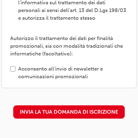
l'informativa sul trattamento dei dati
personali ai sensi dell'art. 13 del D.Lgs 198/03
Il trattamento verrà effettuato: con modalità
e autorizza il trattamento stesso
cartacea e/o informatica; in modo lecito,
corretto, trasparente; avvalendosi di soggetti
interni e/o comunicando i dati a soggetti
Autorizzo il trattamento dei dati per finalità
esterni (amministrazioni/autorità; fornitori di
promozionali, sia con modalità tradizionali che
specifici servizi di supporto -es. consulenza
informatiche (facoltativo):
e gestione, tecnologici, logistici-; soggetti
promossi, partecipati o convenzionati).
Acconsento all'invio di newsletter e
comunicazioni promozionali
L'interessato/a può esercitare i propri diritti
previsti dal Regolamento (UE) 679/2016 (es.
accesso ai propri dati; rettifica, cancellazione
o limitazione degli stessi, opposizione al
INVIA LA TUA DOMANDA DI ISCRIZIONE
trattamento) presso il proprio
circolo/associazione di adesione o
rivolgendosi al Titolare: l'informativa
dettagliata e aggiornata è
disponibile qui