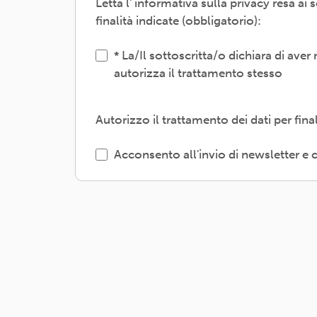
Letta l' informativa sulla privacy resa a
Il trattamento verrà effettuato: con m
finalità indicate (obbligatorio):
interni e/o comunicando i dati a sogget
gestione, tecnologici, logistici-; sogg
La/Il sottoscritta/o dichiara di aver
autorizza il trattamento stesso
L'interessato/a può esercitare i propri 
o limitazione degli stessi, opposizione
l'informativa dettagliata e aggiornata 
Autorizzo il trattamento dei dati per fin
ARCI APS, Via dei Monti di Pietralata, 
Acconsento all'invio di newsletter 