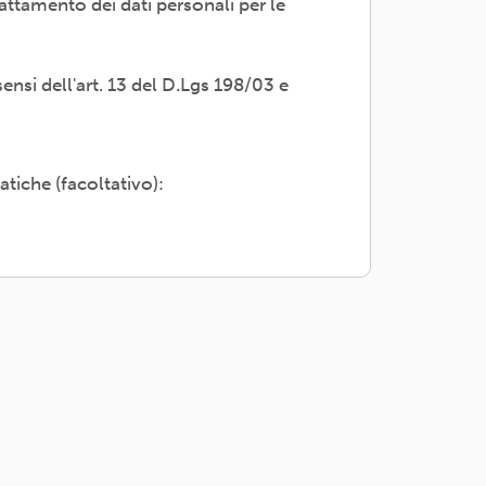
attamento dei dati personali per le
 trasparente; avvalendosi di soggetti
servizi di supporto -es. consulenza e
sensi dell'art. 13 del D.Lgs 198/03 e
i propri dati; rettifica, cancellazione
adesione o rivolgendosi al Titolare:
atiche (facoltativo):