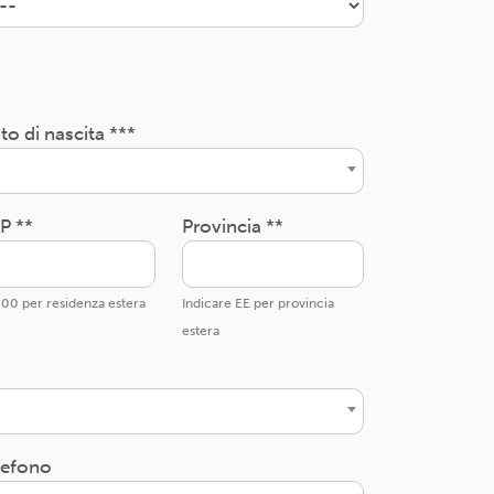
to di nascita ***
P **
Provincia **
00 per residenza estera
Indicare EE per provincia
estera
lefono