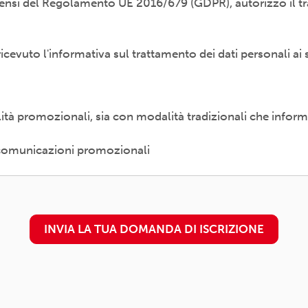
i sensi del Regolamento UE 2016/679 (GDPR), autorizzo il tr
odalità cartacea e/o informatica; in modo lecito, corretto,
ti esterni (amministrazioni/autorità; fornitori di specifici 
etti promossi, partecipati o convenzionati).
 ricevuto l'informativa sul trattamento dei dati personali ai 
diritti previsti dal Regolamento (UE) 679/2016 (es. accesso a
 al trattamento) presso il proprio circolo/associazione di 
è
disponibile qui
alità promozionali, sia con modalità tradizionali che inform
n. 16 - 00157 ROMA - info@arci.it
e comunicazioni promozionali
INVIA LA TUA DOMANDA DI ISCRIZIONE