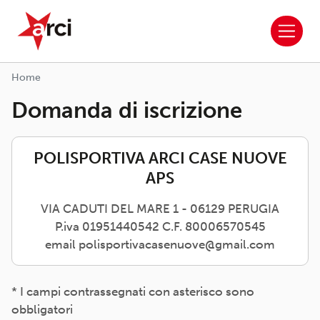
ARCI APS
Salta al contenuto principale
Home
Domanda di iscrizione
POLISPORTIVA ARCI CASE NUOVE
APS
VIA CADUTI DEL MARE 1 - 06129 PERUGIA
P.iva 01951440542 C.F. 80006570545
email polisportivacasenuove@gmail.com
* I campi contrassegnati con asterisco sono
obbligatori