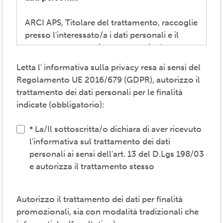
ARCI APS, Titolare del trattamento, raccoglie
presso l'interessato/a i dati personali e il
consenso necessari per consentire la
partecipazione alla vita associativa,
Letta l' informativa sulla privacy resa ai sensi del
perseguire i valori propri del movimento
Regolamento UE 2016/679 (GDPR), autorizzo il
ARCI e affermati negli atti associativi
trattamento dei dati personali per le finalità
fondamentali -anche mediante attività,
indicate (obbligatorio):
convenzioni e servizi-, provvedere agli
adempimenti previsti dalle normative
La/Il sottoscritta/o dichiara di aver ricevuto
vigenti, inviare comunicazioni promozionali.
l'informativa sul trattamento dei dati
personali ai sensi dell'art. 13 del D.Lgs 198/03
Il trattamento verrà effettuato: con modalità
e autorizza il trattamento stesso
cartacea e/o informatica; in modo lecito,
corretto, trasparente; avvalendosi di soggetti
interni e/o comunicando i dati a soggetti
Autorizzo il trattamento dei dati per finalità
esterni (amministrazioni/autorità; fornitori di
promozionali, sia con modalità tradizionali che
specifici servizi di supporto -es. consulenza