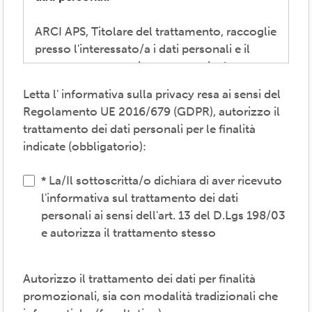
ARCI APS, Titolare del trattamento, raccoglie
presso l'interessato/a i dati personali e il
consenso necessari per consentire la
partecipazione alla vita associativa,
Letta l' informativa sulla privacy resa ai sensi del
perseguire i valori propri del movimento
Regolamento UE 2016/679 (GDPR), autorizzo il
ARCI e affermati negli atti associativi
trattamento dei dati personali per le finalità
fondamentali -anche mediante attività,
indicate (obbligatorio):
convenzioni e servizi-, provvedere agli
adempimenti previsti dalle normative
La/Il sottoscritta/o dichiara di aver ricevuto
vigenti, inviare comunicazioni promozionali.
l'informativa sul trattamento dei dati
personali ai sensi dell'art. 13 del D.Lgs 198/03
Il trattamento verrà effettuato: con modalità
e autorizza il trattamento stesso
cartacea e/o informatica; in modo lecito,
corretto, trasparente; avvalendosi di soggetti
interni e/o comunicando i dati a soggetti
Autorizzo il trattamento dei dati per finalità
esterni (amministrazioni/autorità; fornitori di
promozionali, sia con modalità tradizionali che
specifici servizi di supporto -es. consulenza