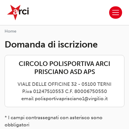
ARCI APS
Salta al contenuto principale
Home
Domanda di iscrizione
CIRCOLO POLISPORTIVA ARCI
PRISCIANO ASD APS
VIALE DELLE OFFICINE 32 - 05100 TERNI
P.iva 01247510553 C.F. 80006750550
email polisportivaprisciano1@virgilio.it
* I campi contrassegnati con asterisco sono
obbligatori