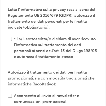
consenso necessari per consentire la
partecipazione alla vita associativa,
Letta l' informativa sulla privacy resa ai sensi del
perseguire i valori propri del movimento
Regolamento UE 2016/679 (GDPR), autorizzo il
ARCI e affermati negli atti associativi
trattamento dei dati personali per le finalità
fondamentali -anche mediante attività,
indicate (obbligatorio):
convenzioni e servizi-, provvedere agli
adempimenti previsti dalle normative
La/Il sottoscritta/o dichiara di aver ricevuto
vigenti, inviare comunicazioni promozionali.
l'informativa sul trattamento dei dati
personali ai sensi dell'art. 13 del D.Lgs 198/03
Il trattamento verrà effettuato: con modalità
e autorizza il trattamento stesso
cartacea e/o informatica; in modo lecito,
corretto, trasparente; avvalendosi di soggetti
interni e/o comunicando i dati a soggetti
Autorizzo il trattamento dei dati per finalità
esterni (amministrazioni/autorità; fornitori di
promozionali, sia con modalità tradizionali che
specifici servizi di supporto -es. consulenza
informatiche (facoltativo):
e gestione, tecnologici, logistici-; soggetti
promossi, partecipati o convenzionati).
Acconsento all'invio di newsletter e
comunicazioni promozionali