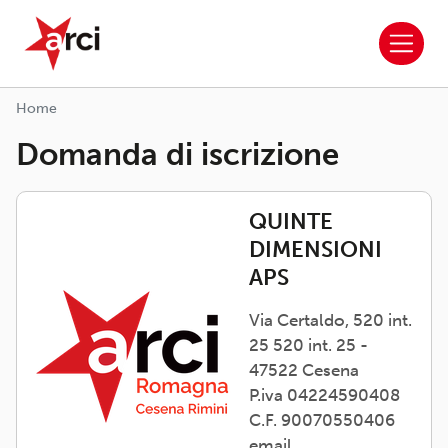
ARCI APS
Salta al contenuto principale
Home
Domanda di iscrizione
QUINTE
DIMENSIONI
APS
Via Certaldo, 520 int.
25 520 int. 25 -
47522 Cesena
P.iva 04224590408
C.F. 90070550406
email