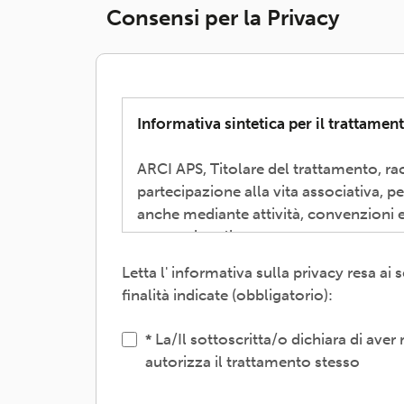
Consensi per la Privacy
Informativa sintetica per il trattament
ARCI APS, Titolare del trattamento, rac
partecipazione alla vita associativa, p
anche mediante attività, convenzioni e
promozionali.
Letta l' informativa sulla privacy resa a
Il trattamento verrà effettuato: con m
finalità indicate (obbligatorio):
interni e/o comunicando i dati a sogget
gestione, tecnologici, logistici-; sogg
La/Il sottoscritta/o dichiara di aver
autorizza il trattamento stesso
L'interessato/a può esercitare i propri 
o limitazione degli stessi, opposizione