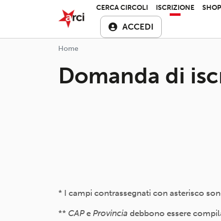
Salta al contenuto principale
ARCI APS
CERCA CIRCOLI
ISCRIZIONE
SHO
ACCEDI
Home
Domanda di isc
* I campi contrassegnati con asterisco son
**
CAP
e
Provincia
debbono essere compilati