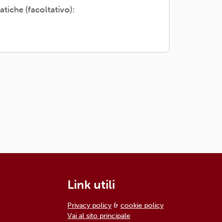
atiche (facoltativo):
Link utili
Privacy policy
&
cookie policy
Vai al sito principale