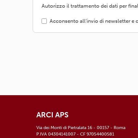
l'informativa dettagliata e aggiornata 
Autorizzo il trattamento dei dati per fin
ARCI APS, Via dei Monti di Pietralata, 
Acconsento all'invio di newsletter 
ARCI APS
Via dei Monti di Pietralata 16 - 00157 - Roma
P.IVA 04304141007 - CF 97054400581