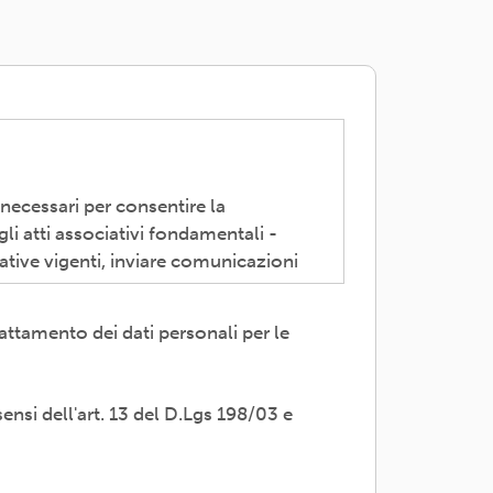
 necessari per consentire la
li atti associativi fondamentali -
ative vigenti, inviare comunicazioni
attamento dei dati personali per le
 trasparente; avvalendosi di soggetti
servizi di supporto -es. consulenza e
sensi dell'art. 13 del D.Lgs 198/03 e
i propri dati; rettifica, cancellazione
adesione o rivolgendosi al Titolare: