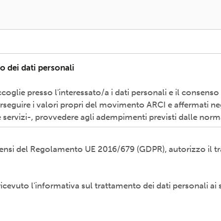
o dei dati personali
coglie presso l'interessato/a i dati personali e il consenso
erseguire i valori propri del movimento ARCI e affermati neg
 servizi-, provvedere agli adempimenti previsti dalle norm
i sensi del Regolamento UE 2016/679 (GDPR), autorizzo il tr
odalità cartacea e/o informatica; in modo lecito, corretto,
ti esterni (amministrazioni/autorità; fornitori di specifici 
etti promossi, partecipati o convenzionati).
 ricevuto l'informativa sul trattamento dei dati personali ai 
diritti previsti dal Regolamento (UE) 679/2016 (es. accesso a
 al trattamento) presso il proprio circolo/associazione di 