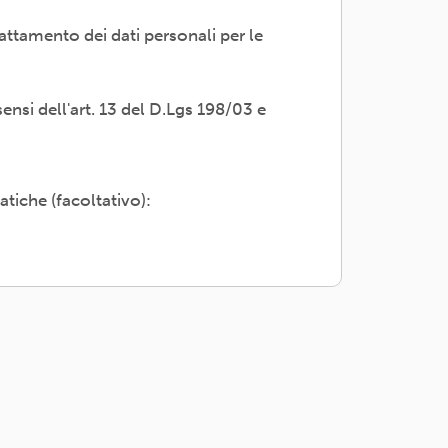
attamento dei dati personali per le
 trasparente; avvalendosi di soggetti
servizi di supporto -es. consulenza e
sensi dell'art. 13 del D.Lgs 198/03 e
i propri dati; rettifica, cancellazione
adesione o rivolgendosi al Titolare:
atiche (facoltativo):