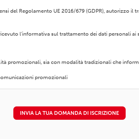
i sensi del Regolamento UE 2016/679 (GDPR), autorizzo il tr
odalità cartacea e/o informatica; in modo lecito, corretto,
ti esterni (amministrazioni/autorità; fornitori di specifici 
etti promossi, partecipati o convenzionati).
 ricevuto l'informativa sul trattamento dei dati personali ai 
diritti previsti dal Regolamento (UE) 679/2016 (es. accesso a
 al trattamento) presso il proprio circolo/associazione di 
è
disponibile qui
alità promozionali, sia con modalità tradizionali che inform
n. 16 - 00157 ROMA - info@arci.it
e comunicazioni promozionali
INVIA LA TUA DOMANDA DI ISCRIZIONE