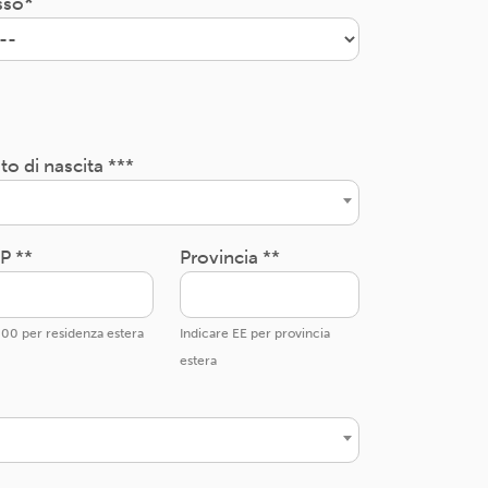
sso
to di nascita ***
P **
Provincia **
00 per residenza estera
Indicare EE per provincia
estera