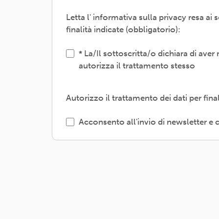
Letta l' informativa sulla privacy resa a
Il trattamento verrà effettuato: con m
finalità indicate (obbligatorio):
interni e/o comunicando i dati a sogget
gestione, tecnologici, logistici-; sogg
La/Il sottoscritta/o dichiara di aver
autorizza il trattamento stesso
L'interessato/a può esercitare i propri 
o limitazione degli stessi, opposizione
l'informativa dettagliata e aggiornata 
Autorizzo il trattamento dei dati per fin
ARCI APS, Via dei Monti di Pietralata, 
Acconsento all'invio di newsletter 