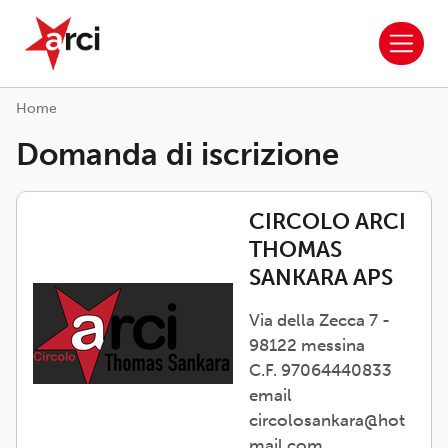
ARCI APS
Salta al contenuto principale
Home
Domanda di iscrizione
CIRCOLO ARCI
THOMAS
SANKARA APS
Via della Zecca 7 -
98122 messina
C.F. 97064440833
email
circolosankara@hot
mail.com