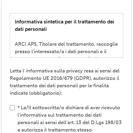
Informativa sintetica per il trattamento dei
dati personali
ARCI APS, Titolare del trattamento, raccoglie
presso l'interessato/a i dati personali e il
consenso necessari per consentire la
partecipazione alla vita associativa,
Letta l' informativa sulla privacy resa ai sensi del
perseguire i valori propri del movimento
Regolamento UE 2016/679 (GDPR), autorizzo il
ARCI e affermati negli atti associativi
trattamento dei dati personali per le finalità
fondamentali -anche mediante attività,
indicate (obbligatorio):
convenzioni e servizi-, provvedere agli
adempimenti previsti dalle normative
La/Il sottoscritta/o dichiara di aver ricevuto
vigenti, inviare comunicazioni promozionali.
l'informativa sul trattamento dei dati
personali ai sensi dell'art. 13 del D.Lgs 198/03
Il trattamento verrà effettuato: con modalità
e autorizza il trattamento stesso