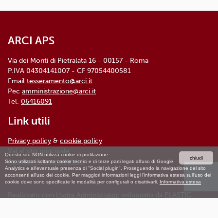
00157 ROMA - info@arci.it
ARCI APS
Via dei Monti di Pietralata 16 - 00157 - Roma
P.IVA 04304141007 - CF 97054400581
Email
tesseramento@arci.it
Pec
amministrazione@arci.it
Tel.
06416091
Link utili
Privacy policy
&
cookie policy
Vai al sito principale
Questo sito NON utilizza cookie di profilazione.
chiudi
Accesso Amministratore
Sono utilizzati soltanto cookie tecnici e di terze parti legati all'uso di Google
Analytics e all'eventuale presenza di "Social plugin". Proseguendo la navigazione del sito
acconsenti all'uso dei cookie. Per maggiori informazioni leggi l'informativa estesa sull'uso dei
cookie dove sono specificate le modalità per configurali o disattivarli.
Informativa estesa
Realizzato con
Hydra Administrator
, sviluppato da
PLASTIC
JUMPER