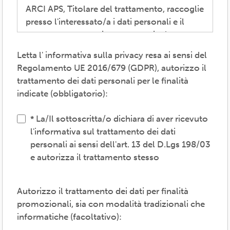
ARCI APS, Titolare del trattamento, raccoglie
presso l'interessato/a i dati personali e il
consenso necessari per consentire la
partecipazione alla vita associativa,
Letta l' informativa sulla privacy resa ai sensi del
perseguire i valori propri del movimento
Regolamento UE 2016/679 (GDPR), autorizzo il
ARCI e affermati negli atti associativi
trattamento dei dati personali per le finalità
fondamentali -anche mediante attività,
indicate (obbligatorio):
convenzioni e servizi-, provvedere agli
adempimenti previsti dalle normative
La/Il sottoscritta/o dichiara di aver ricevuto
vigenti, inviare comunicazioni promozionali.
l'informativa sul trattamento dei dati
personali ai sensi dell'art. 13 del D.Lgs 198/03
Il trattamento verrà effettuato: con modalità
e autorizza il trattamento stesso
cartacea e/o informatica; in modo lecito,
corretto, trasparente; avvalendosi di soggetti
interni e/o comunicando i dati a soggetti
Autorizzo il trattamento dei dati per finalità
esterni (amministrazioni/autorità; fornitori di
promozionali, sia con modalità tradizionali che
specifici servizi di supporto -es. consulenza
informatiche (facoltativo):
e gestione, tecnologici, logistici-; soggetti