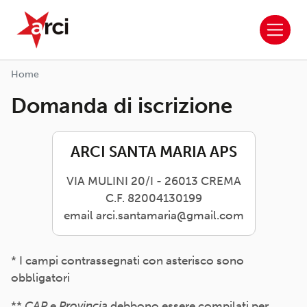
ARCI APS
Salta al contenuto principale
Home
Domanda di iscrizione
ARCI SANTA MARIA APS
VIA MULINI 20/I - 26013 CREMA
C.F. 82004130199
email arci.santamaria@gmail.com
* I campi contrassegnati con asterisco sono
obbligatori
**
CAP
e
Provincia
debbono essere compilati per