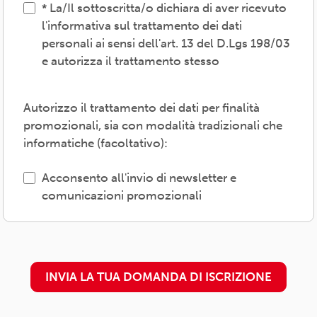
La/Il sottoscritta/o dichiara di aver ricevuto
vigenti, inviare comunicazioni promozionali.
l'informativa sul trattamento dei dati
personali ai sensi dell'art. 13 del D.Lgs 198/03
Il trattamento verrà effettuato: con modalità
e autorizza il trattamento stesso
cartacea e/o informatica; in modo lecito,
corretto, trasparente; avvalendosi di soggetti
interni e/o comunicando i dati a soggetti
Autorizzo il trattamento dei dati per finalità
esterni (amministrazioni/autorità; fornitori di
promozionali, sia con modalità tradizionali che
specifici servizi di supporto -es. consulenza
informatiche (facoltativo):
e gestione, tecnologici, logistici-; soggetti
promossi, partecipati o convenzionati).
Acconsento all'invio di newsletter e
comunicazioni promozionali
L'interessato/a può esercitare i propri diritti
previsti dal Regolamento (UE) 679/2016 (es.
accesso ai propri dati; rettifica, cancellazione
o limitazione degli stessi, opposizione al
INVIA LA TUA DOMANDA DI ISCRIZIONE
trattamento) presso il proprio
circolo/associazione di adesione o
rivolgendosi al Titolare: l'informativa