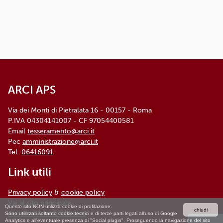
dettagliata e aggiornata è
disponibile qui
ARCI APS, Via dei Monti di Pietralata, n. 16 -
00157 ROMA - info@arci.it
ARCI APS
Via dei Monti di Pietralata 16 - 00157 - Roma
P.IVA 04304141007 - CF 97054400581
Email
tesseramento@arci.it
Pec
amministrazione@arci.it
Tel.
06416091
Link utili
Privacy policy
&
cookie policy
Vai al sito principale
Questo sito NON utilizza cookie di profilazione.
chiudi
Accesso Amministratore
Sono utilizzati soltanto cookie tecnici e di terze parti legati all'uso di Google
Analytics e all'eventuale presenza di "Social plugin". Proseguendo la navigazione del sito