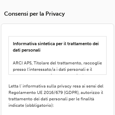
Consensi per la Privacy
Informativa sintetica per il trattamento dei
dati personali
ARCI APS, Titolare del trattamento, raccoglie
presso l'interessato/a i dati personali e il
consenso necessari per consentire la
partecipazione alla vita associativa,
Letta l' informativa sulla privacy resa ai sensi del
perseguire i valori propri del movimento
Regolamento UE 2016/679 (GDPR), autorizzo il
ARCI e affermati negli atti associativi
trattamento dei dati personali per le finalità
fondamentali -anche mediante attività,
indicate (obbligatorio):
convenzioni e servizi-, provvedere agli
adempimenti previsti dalle normative