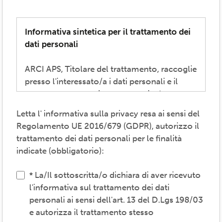
Informativa sintetica per il trattamento dei
dati personali
ARCI APS, Titolare del trattamento, raccoglie
presso l'interessato/a i dati personali e il
consenso necessari per consentire la
partecipazione alla vita associativa,
Letta l' informativa sulla privacy resa ai sensi del
perseguire i valori propri del movimento
Regolamento UE 2016/679 (GDPR), autorizzo il
ARCI e affermati negli atti associativi
trattamento dei dati personali per le finalità
fondamentali -anche mediante attività,
indicate (obbligatorio):
convenzioni e servizi-, provvedere agli
adempimenti previsti dalle normative
La/Il sottoscritta/o dichiara di aver ricevuto
vigenti, inviare comunicazioni promozionali.
l'informativa sul trattamento dei dati
personali ai sensi dell'art. 13 del D.Lgs 198/03
Il trattamento verrà effettuato: con modalità
e autorizza il trattamento stesso
cartacea e/o informatica; in modo lecito,