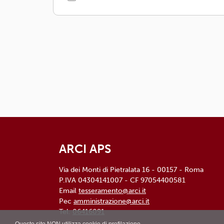
ARCI APS
Via dei Monti di Pietralata 16 - 00157 - Roma
P.IVA 04304141007 - CF 97054400581
Email
tesseramento@arci.it
Pec
amministrazione@arci.it
Tel.
06416091