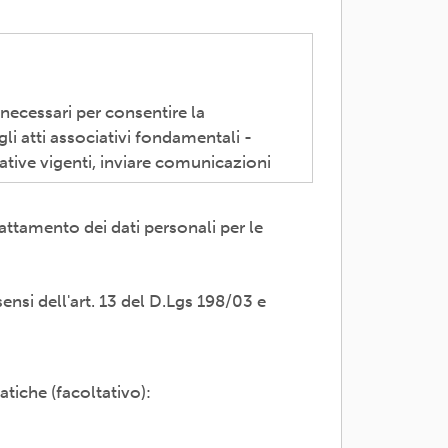
 necessari per consentire la
li atti associativi fondamentali -
ative vigenti, inviare comunicazioni
attamento dei dati personali per le
 trasparente; avvalendosi di soggetti
servizi di supporto -es. consulenza e
sensi dell'art. 13 del D.Lgs 198/03 e
i propri dati; rettifica, cancellazione
adesione o rivolgendosi al Titolare:
atiche (facoltativo):