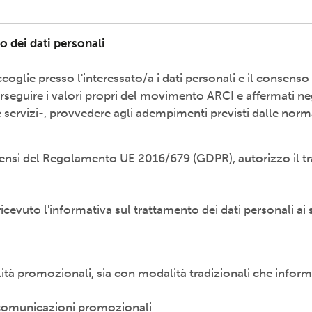
o dei dati personali
coglie presso l'interessato/a i dati personali e il consenso
erseguire i valori propri del movimento ARCI e affermati neg
 servizi-, provvedere agli adempimenti previsti dalle norm
i sensi del Regolamento UE 2016/679 (GDPR), autorizzo il tr
odalità cartacea e/o informatica; in modo lecito, corretto,
ti esterni (amministrazioni/autorità; fornitori di specifici 
etti promossi, partecipati o convenzionati).
 ricevuto l'informativa sul trattamento dei dati personali ai 
diritti previsti dal Regolamento (UE) 679/2016 (es. accesso a
 al trattamento) presso il proprio circolo/associazione di 
è
disponibile qui
alità promozionali, sia con modalità tradizionali che inform
n. 16 - 00157 ROMA - info@arci.it
e comunicazioni promozionali