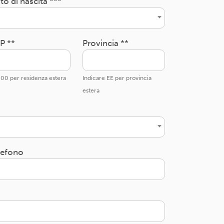
to di nascita ***
P **
Provincia **
00 per residenza estera
Indicare EE per provincia
estera
lefono