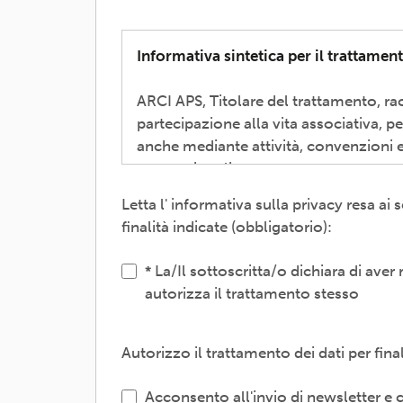
Informativa sintetica per il trattament
ARCI APS, Titolare del trattamento, rac
partecipazione alla vita associativa, p
anche mediante attività, convenzioni e
promozionali.
Letta l' informativa sulla privacy resa a
Il trattamento verrà effettuato: con m
finalità indicate (obbligatorio):
interni e/o comunicando i dati a sogget
gestione, tecnologici, logistici-; sogg
La/Il sottoscritta/o dichiara di aver
autorizza il trattamento stesso
L'interessato/a può esercitare i propri 
o limitazione degli stessi, opposizione
l'informativa dettagliata e aggiornata 
Autorizzo il trattamento dei dati per fin
ARCI APS, Via dei Monti di Pietralata, 
Acconsento all'invio di newsletter 