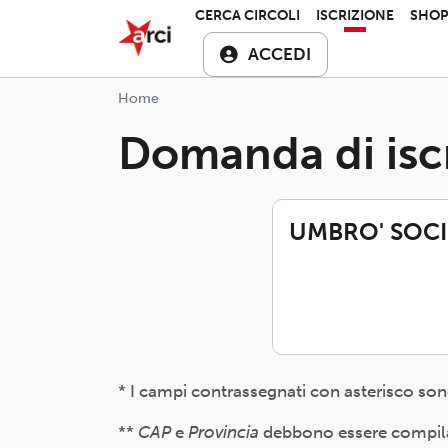
Salta al contenuto principale
ARCI APS
CERCA CIRCOLI
ISCRIZIONE
SHO
ACCEDI
Home
Domanda di isc
UMBRO' SOCIE
* I campi contrassegnati con asterisco son
**
CAP
e
Provincia
debbono essere compilati