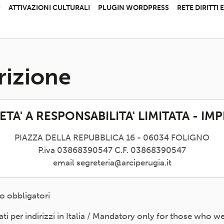
P
ATTIVAZIONI CULTURALI
PLUGIN WORDPRESS
RETE DIRITTI
rizione
TA' A RESPONSABILITA' LIMITATA - IM
PIAZZA DELLA REPUBBLICA 16 - 06034 FOLIGNO
P.iva 03868390547 C.F. 03868390547
email segreteria@arciperugia.it
o obbligatori
 per indirizzi in Italia / Mandatory only for those who wer