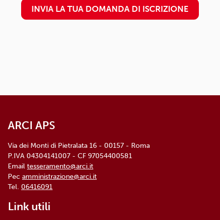
INVIA LA TUA DOMANDA DI ISCRIZIONE
trattamento) presso il proprio
circolo/associazione di adesione o
rivolgendosi al Titolare: l'informativa
dettagliata e aggiornata è
disponibile qui
ARCI APS, Via dei Monti di Pietralata, n. 16 -
00157 ROMA - info@arci.it
ARCI APS
Via dei Monti di Pietralata 16 - 00157 - Roma
P.IVA 04304141007 - CF 97054400581
Email
tesseramento@arci.it
Pec
amministrazione@arci.it
Tel.
06416091
Link utili