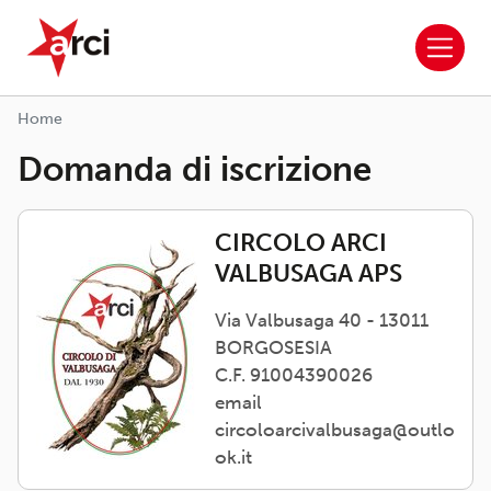
ARCI APS
Salta al contenuto principale
Home
Domanda di iscrizione
CIRCOLO ARCI
VALBUSAGA APS
Via Valbusaga 40 - 13011
BORGOSESIA
C.F. 91004390026
email
circoloarcivalbusaga@outlo
ok.it