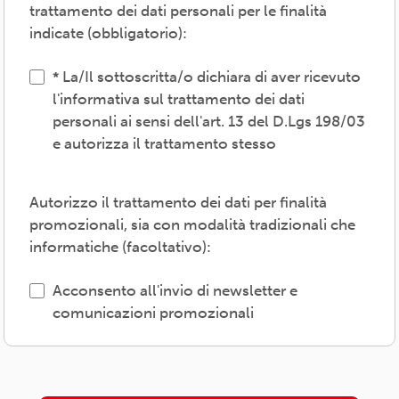
trattamento dei dati personali per le finalità
fondamentali -anche mediante attività,
indicate (obbligatorio):
convenzioni e servizi-, provvedere agli
adempimenti previsti dalle normative
La/Il sottoscritta/o dichiara di aver ricevuto
vigenti, inviare comunicazioni promozionali.
l'informativa sul trattamento dei dati
personali ai sensi dell'art. 13 del D.Lgs 198/03
Il trattamento verrà effettuato: con modalità
e autorizza il trattamento stesso
cartacea e/o informatica; in modo lecito,
corretto, trasparente; avvalendosi di soggetti
interni e/o comunicando i dati a soggetti
Autorizzo il trattamento dei dati per finalità
esterni (amministrazioni/autorità; fornitori di
promozionali, sia con modalità tradizionali che
specifici servizi di supporto -es. consulenza
informatiche (facoltativo):
e gestione, tecnologici, logistici-; soggetti
promossi, partecipati o convenzionati).
Acconsento all'invio di newsletter e
comunicazioni promozionali
L'interessato/a può esercitare i propri diritti
previsti dal Regolamento (UE) 679/2016 (es.
accesso ai propri dati; rettifica, cancellazione
o limitazione degli stessi, opposizione al