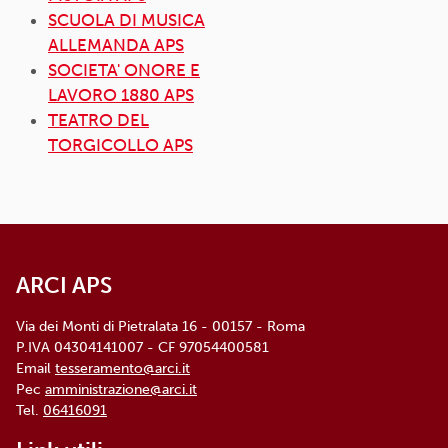
SCUOLA DI MUSICA
ALLEMANDA APS
SOCIETA' ONORE E
LAVORO 1880 APS
TEATRO DEL
TORGICOLLO APS
ARCI APS
Via dei Monti di Pietralata 16 - 00157 - Roma
P.IVA 04304141007 - CF 97054400581
Email
tesseramento@arci.it
Pec
amministrazione@arci.it
Tel.
06416091